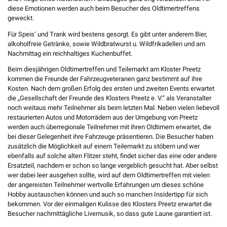
diese Emotionen werden auch beim Besucher des Oldtimertreffens
geweckt.
Für Speis‘ und Trank wird bestens gesorgt. Es gibt unter anderem Bier,
alkoholfreie Getränke, sowie Wildbratwurst u. Wildfrikadellen und am
Nachmittag ein reichhaltiges Kuchenbuffet.
Beim diesjährigen Oldtimertreffen und Teilemarkt am Kloster Preetz
kommen die Freunde der Fahrzeugveteranen ganz bestimmt auf ihre
Kosten. Nach dem großen Erfolg des ersten und zweiten Events erwartet
die „Gesellschaft der Freunde des Klosters Preetz e. V.“ als Veranstalter
noch weitaus mehr Teilnehmer als beim letzten Mal. Neben vielen liebevoll
restaurierten Autos und Motorrädern aus der Umgebung von Preetz
werden auch überregionale Teilnehmer mit ihren Oldtimern erwartet, die
bei dieser Gelegenheit ihre Fahrzeuge präsentieren. Die Besucher haben
zusätzlich die Möglichkeit auf einem Teilemarkt zu stöbern und wer
ebenfalls auf solche alten Flitzer steht, findet sicher das eine oder andere
Ersatzteil, nachdem er schon so lange vergeblich gesucht hat. Aber selbst
wer dabei leer ausgehen sollte, wird auf dem Oldtimertreffen mit vielen
der angereisten Teilnehmer wertvolle Erfahrungen um dieses schöne
Hobby austauschen können und auch so manchen Insidertipp für sich
bekommen. Vor der einmaligen Kulisse des Klosters Preetz erwartet die
Besucher nachmittägliche Livemusik, so dass gute Laune garantiert ist.