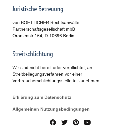
Juristische Betreuung
von BOETTICHER Rechtsanwälte
Partnerschaftsgesellschaft mbB
Oranienstr 164, D-10696 Berlin
Streitschlichtung
Wir sind nicht bereit oder verpflichtet, an
Streitbeilegungsverfahren vor einer
Verbraucherschlichtungsstelle teilzunehmen.
Erklärung zum Datenschutz
Allgemeinen Nutzungsbedingungen
F
T
P
Y
a
w
i
o
c
i
n
u
e
t
t
t