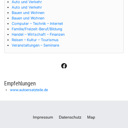
Auto und Verkehr
Auto und Verkehr
Bauen und Wohnen
Bauen und Wohnen
Computer – Technik – Internet
Familie/Freizeit-Beruf/Bildung
Handel – Wirtschaft – Finanzen
Reisen – Kultur – Tourismus
Veranstaltungen – Seminare
F
a
c
e
Empfehlungen
b
www.autoersatzteile.de
o
o
k
Impressum
Datenschutz
Map