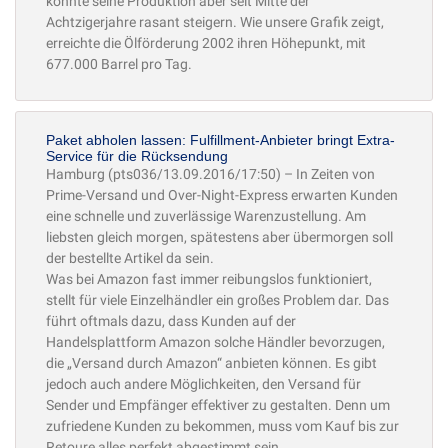
konnte seine Produktion aber seit Mitte der
Achtzigerjahre rasant steigern. Wie unsere Grafik zeigt,
erreichte die Ölförderung 2002 ihren Höhepunkt, mit
677.000 Barrel pro Tag.
Paket abholen lassen: Fulfillment-Anbieter bringt Extra-
Service für die Rücksendung
Hamburg (pts036/13.09.2016/17:50) – In Zeiten von
Prime-Versand und Over-Night-Express erwarten Kunden
eine schnelle und zuverlässige Warenzustellung. Am
liebsten gleich morgen, spätestens aber übermorgen soll
der bestellte Artikel da sein.
Was bei Amazon fast immer reibungslos funktioniert,
stellt für viele Einzelhändler ein großes Problem dar. Das
führt oftmals dazu, dass Kunden auf der
Handelsplattform Amazon solche Händler bevorzugen,
die „Versand durch Amazon“ anbieten können. Es gibt
jedoch auch andere Möglichkeiten, den Versand für
Sender und Empfänger effektiver zu gestalten. Denn um
zufriedene Kunden zu bekommen, muss vom Kauf bis zur
Retoure alles perfekt abgestimmt sein.