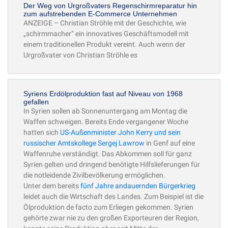
Der Weg von Urgroßvaters Regenschirmreparatur hin
zum aufstrebenden E-Commerce Unternehmen
ANZEIGE – Christian Ströhle mit der Geschichte, wie
„schirmmacher“ ein innovatives Geschäftsmodell mit
einem traditionellen Produkt vereint. Auch wenn der
Urgroßvater von Christian Ströhle es
Syriens Erdölproduktion fast auf Niveau von 1968
gefallen
In Syrien sollen ab Sonnenuntergang am Montag die
Waffen schweigen. Bereits Ende vergangener Woche
hatten sich
US-Außenminister John Kerry und sein
russischer Amtskollege Sergej Lawrow
in Genf auf eine
Waffenruhe verständigt. Das Abkommen soll für ganz
Syrien gelten und dringend benötigte Hilfslieferungen für
die notleidende Zivilbevölkerung ermöglichen.
Unter dem bereits
fünf Jahre andauernden Bürgerkrieg
leidet auch die Wirtschaft des Landes. Zum Beispiel ist die
Ölproduktion de facto zum Erliegen gekommen. Syrien
gehörte zwar nie zu den großen Exporteuren der Region,