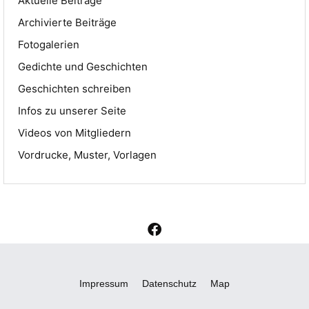
Aktuelle Beiträge
Archivierte Beiträge
Fotogalerien
Gedichte und Geschichten
Geschichten schreiben
Infos zu unserer Seite
Videos von Mitgliedern
Vordrucke, Muster, Vorlagen
F
a
c
e
b
Impressum
Datenschutz
Map
o
o