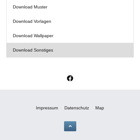
Download Muster
Download Vorlagen
Download Wallpaper
Download Sonstiges
F
a
c
e
b
o
Impressum
Datenschutz
Map
o
k