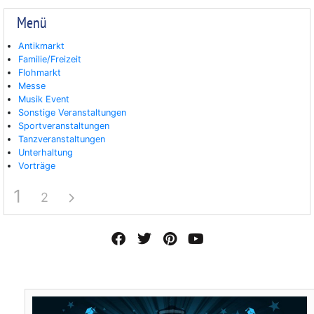
Menü
Antikmarkt
Familie/Freizeit
Flohmarkt
Messe
Musik Event
Sonstige Veranstaltungen
Sportveranstaltungen
Tanzveranstaltungen
Unterhaltung
Vorträge
1
2
F
T
P
Y
a
w
i
o
c
i
n
u
e
t
t
t
b
t
e
u
o
e
r
b
o
r
e
e