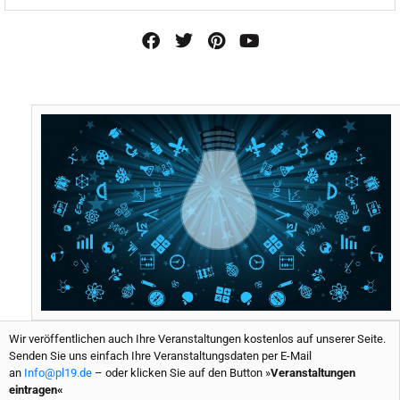
F
T
P
Y
a
w
i
o
c
i
n
u
e
t
t
t
b
t
e
u
o
e
r
b
o
r
e
e
k
s
t
Wir veröffentlichen auch Ihre Veranstaltungen kostenlos auf unserer Seite.
Senden Sie uns einfach Ihre Veranstaltungsdaten per E-Mail
an
Info@pl19.de
– oder klicken Sie auf den Button »
Veranstaltungen
eintragen«