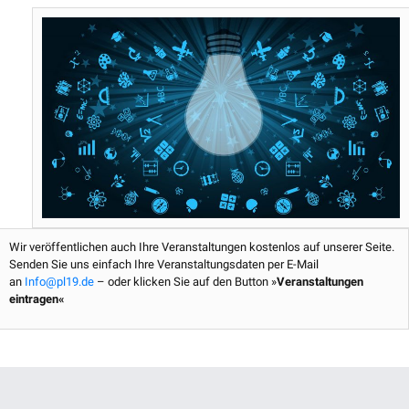
o
e
r
b
o
r
e
e
k
s
t
Wir veröffentlichen auch Ihre Veranstaltungen kostenlos auf unserer Seite.
Senden Sie uns einfach Ihre Veranstaltungsdaten per E-Mail
an
Info@pl19.de
– oder klicken Sie auf den Button »
Veranstaltungen
eintragen«