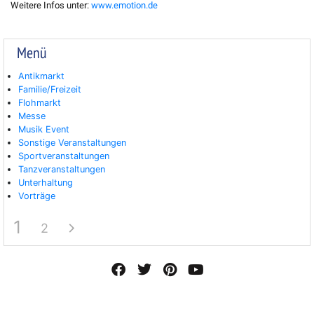
Weitere Infos unter:
www.emotion.de
Menü
Antikmarkt
Familie/Freizeit
Flohmarkt
Messe
Musik Event
Sonstige Veranstaltungen
Sportveranstaltungen
Tanzveranstaltungen
Unterhaltung
Vorträge
1
2
F
T
P
Y
a
w
i
o
c
i
n
u
e
t
t
t
b
t
e
u