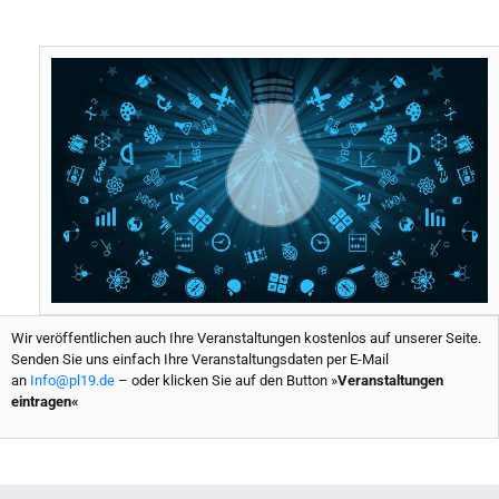
e
t
t
t
b
t
e
u
o
e
r
b
o
r
e
e
k
s
t
Wir veröffentlichen auch Ihre Veranstaltungen kostenlos auf unserer Seite.
Senden Sie uns einfach Ihre Veranstaltungsdaten per E-Mail
an
Info@pl19.de
– oder klicken Sie auf den Button »
Veranstaltungen
eintragen«