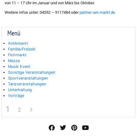
von 11 – 17 Uhr im Januar und von März bis Oktober.
Weitere Infos unter: 04352 – 9117484 oder
partner-am-markt.de
Menü
Antikmarkt
Familie/Freizeit
Flohmarkt
Messe
Musik Event
Sonstige Veranstaltungen
Sportveranstaltungen
Tanzveranstaltungen
Unterhaltung
Vorträge
1
2
F
T
P
Y
a
w
i
o
c
i
n
u