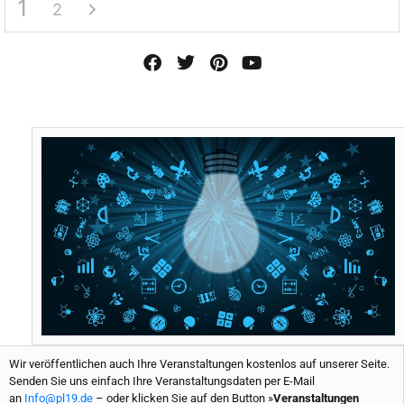
1
2
F
T
P
Y
a
w
i
o
c
i
n
u
e
t
t
t
b
t
e
u
o
e
r
b
o
r
e
e
k
s
t
Wir veröffentlichen auch Ihre Veranstaltungen kostenlos auf unserer Seite.
Senden Sie uns einfach Ihre Veranstaltungsdaten per E-Mail
an
Info@pl19.de
– oder klicken Sie auf den Button »
Veranstaltungen