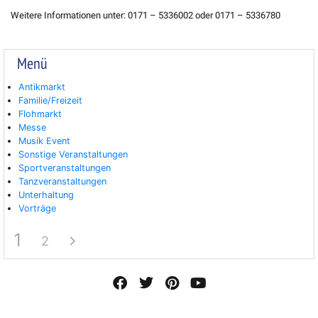
Weitere Informationen unter: 0171 – 5336002 oder 0171 – 5336780
Menü
Antikmarkt
Familie/Freizeit
Flohmarkt
Messe
Musik Event
Sonstige Veranstaltungen
Sportveranstaltungen
Tanzveranstaltungen
Unterhaltung
Vorträge
1
2
F
T
P
Y
a
w
i
o
c
i
n
u
e
t
t
t