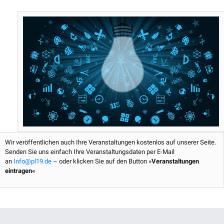
b
t
e
u
o
e
r
b
o
r
e
e
k
s
t
Wir veröffentlichen auch Ihre Veranstaltungen kostenlos auf unserer Seite.
Senden Sie uns einfach Ihre Veranstaltungsdaten per E-Mail
an
Info@pl19.de
– oder klicken Sie auf den Button »
Veranstaltungen
eintragen«