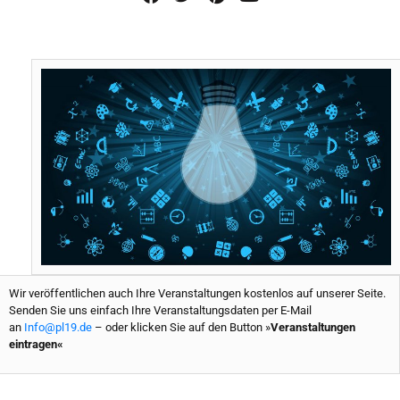
c
i
n
u
e
t
t
t
b
t
e
u
o
e
r
b
o
r
e
e
k
s
t
Wir veröffentlichen auch Ihre Veranstaltungen kostenlos auf unserer Seite.
Senden Sie uns einfach Ihre Veranstaltungsdaten per E-Mail
an
Info@pl19.de
– oder klicken Sie auf den Button »
Veranstaltungen
eintragen«