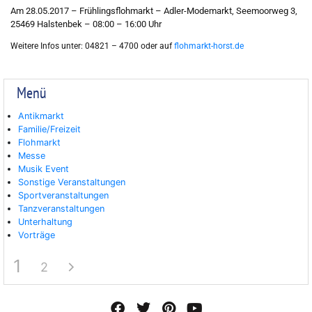
Am 28.05.2017 – Frühlingsflohmarkt – Adler-Modemarkt, Seemoorweg 3,
25469 Halstenbek – 08:00 – 16:00 Uhr
Weitere Infos unter: 04821 – 4700 oder auf
flohmarkt-horst.de
Menü
Antikmarkt
Familie/Freizeit
Flohmarkt
Messe
Musik Event
Sonstige Veranstaltungen
Sportveranstaltungen
Tanzveranstaltungen
Unterhaltung
Vorträge
1
2
F
T
P
Y
a
w
i
o