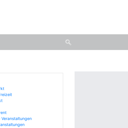
rkt
reizeit
kt
vent
 Veranstaltungen
ranstaltungen