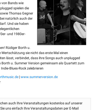
n von Bands wie
nplugged spielen die
 sowie Thomas Gegner
bei natürlich auch der
arf. Und sie haben
elegentlichen
0er- und 1980er-
en! Rüdiger Borth u.
 Wertschätzung sie nicht das erste Mal einen
en lässt, verbindet, dass ihre Songs auch unplugged
n Borth u. Summer Version gemeinsam als Quartett zum
 Indie-Blues-Rock zelebrieren
rthmusic.de
¦
www.summerversion.de
r
lichen auch Ihre Veranstaltungen kostenlos auf unserer
 Sie uns einfach Ihre Veranstaltungsdaten per E-Mail