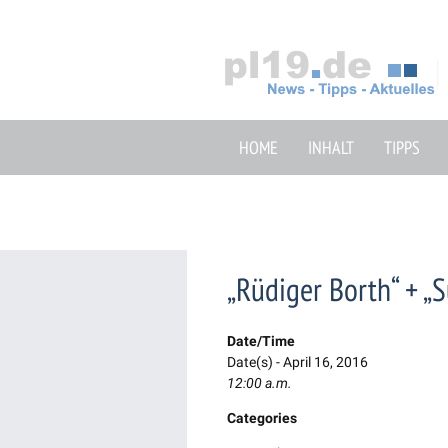
Zum
Inhalt
springen
HOME
INHALT
TIPPS
„Rüdiger Borth“ + 
Date/Time
Date(s) - April 16, 2016
12:00 a.m.
Categories