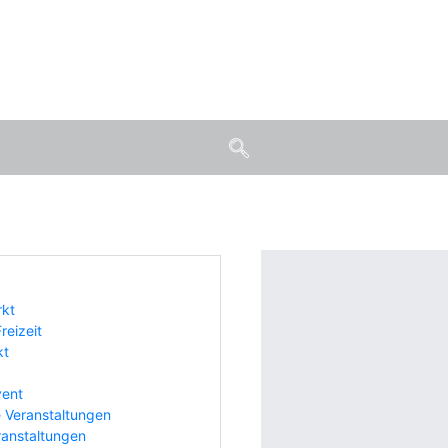
rkt
reizeit
kt
vent
 Veranstaltungen
ranstaltungen