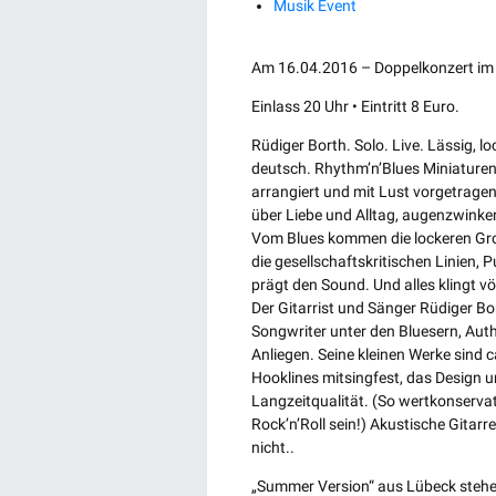
Musik Event
Am 16.04.2016 – Doppelkonzert im
Einlass 20 Uhr • Eintritt 8 Euro.
Rüdiger Borth. Solo. Live. Lässig, lo
deutsch. Rhythm’n’Blues Miniaturen
arrangiert und mit Lust vorgetrage
über Liebe und Alltag, augenzwinke
Vom Blues kommen die lockeren Gr
die gesellschaftskritischen Linien, 
prägt den Sound. Und alles klingt vö
Der Gitarrist und Sänger Rüdiger Bor
Songwriter unter den Bluesern, Auth
Anliegen. Seine kleinen Werke sind c
Hooklines mitsingfest, das Design un
Langzeitqualität. (So wertkonserva
Rock’n’Roll sein!) Akustische Gitar
nicht..
„Summer Version“ aus Lübeck stehe