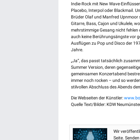
Indie-Rock mit New Wave-Einflüsse
Placebo, Interpol oder Blackmail. U
Brüder Olaf und Manfred Upnmoor
Gitarre, Bass, Cajon und Ukulele, wo
mehrstimmige Gesang nicht fehlen d
auch keine Berührungsängste vor g
Ausflügen zu Pop und Disco der 197
Jahre.
„Ja“, das passt tatsächlich zusamm
Summer Version, deren gegenseitige
gemeinsamen Konzertabend bestreit
immer noch rocken – und so werde
stilvollen Abschluss des Abends den
Die Webseiten der Künstler:
www.bo
Quelle Text/Bilder: KDW Neumünste
Wir veröffent
Seite. Senden