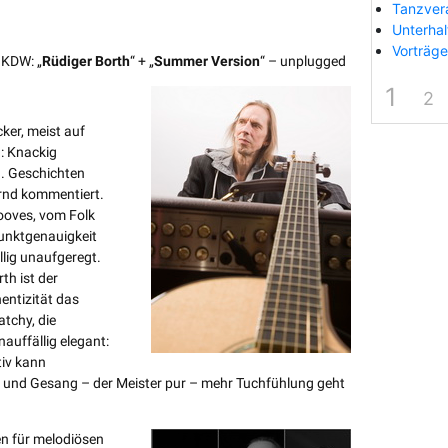
Tanzver
Unterha
Vorträge
 KDW: „
Rüdiger Borth
“ + „
Summer Version
“ – unplugged
1
2
cker, meist auf
: Knackig
n. Geschichten
rnd kommentiert.
ooves, vom Folk
Punktgenauigkeit
llig unaufgeregt.
th ist der
entizität das
atchy, die
auffällig elegant:
tiv kann
re und Gesang – der Meister pur – mehr Tuchfühlung geht
n für melodiösen