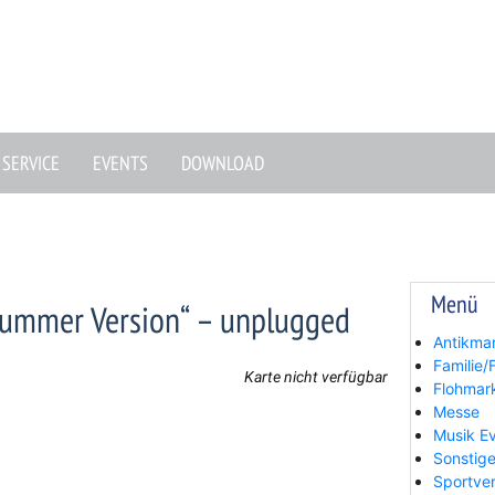
SERVICE
EVENTS
DOWNLOAD
Menü
„Summer Version“ – unplugged
Antikma
Familie/F
Karte nicht verfügbar
Flohmar
Messe
Musik E
Sonstige
Sportve