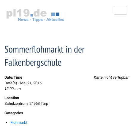
Zum
Inhalt
springen
Sommerflohmarkt in der
Falkenbergschule
Date/Time
Karte nicht verfügbar
Date(s) - Mai 21, 2016
12:00 a.m.
Location
Schulzentrum, 24963 Tarp
Categories
Flohmarkt