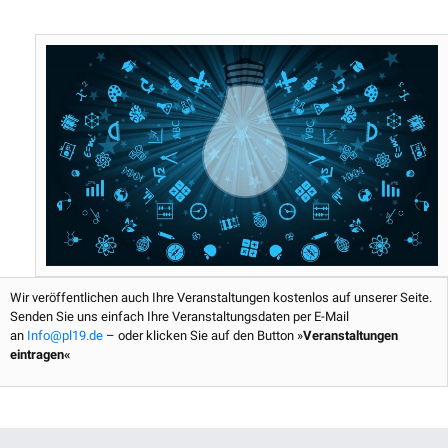
b
t
e
u
o
e
r
b
o
r
e
e
k
s
t
Wir veröffentlichen auch Ihre Veranstaltungen kostenlos auf unserer Seite.
Senden Sie uns einfach Ihre Veranstaltungsdaten per E-Mail
an
Info@pl19.de
– oder klicken Sie auf den Button »
Veranstaltungen
eintragen«