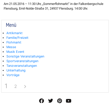
Am 21.05.2016 – 11:30 Uhr, „Sommerflohmarkt“ in der Falkenbergschule
Flensburg, Emil-Nolde-Straße 31, 24937 Flensburg. 14:00 Uhr.
Menü
Antikmarkt
Familie/Freizeit
Flohmarkt
Messe
Musik Event
Sonstige Veranstaltungen
Sportveranstaltungen
Tanzveranstaltungen
Unterhaltung
Vorträge
1
2
F
T
P
Y
a
w
i
o
c
i
n
u
e
t
t
t