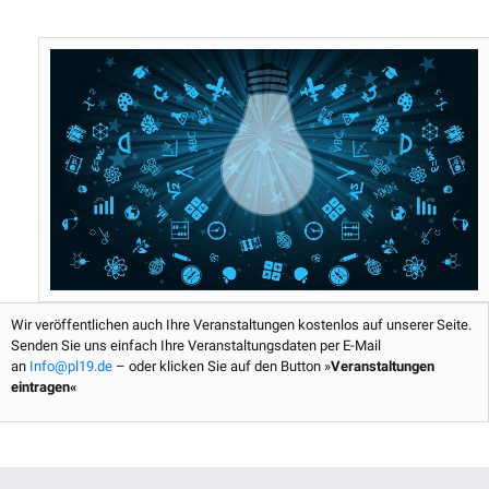
b
t
e
u
o
e
r
b
o
r
e
e
k
s
t
Wir veröffentlichen auch Ihre Veranstaltungen kostenlos auf unserer Seite.
Senden Sie uns einfach Ihre Veranstaltungsdaten per E-Mail
an
Info@pl19.de
– oder klicken Sie auf den Button »
Veranstaltungen
eintragen«