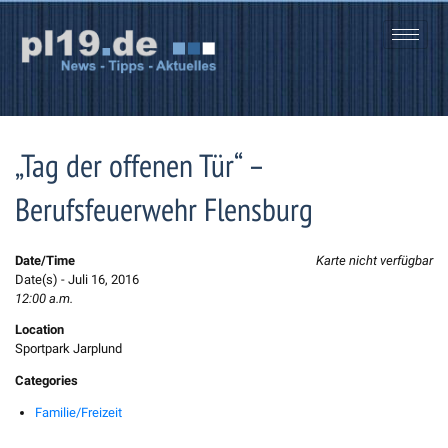
Zum
Inhalt
springen
„Tag der offenen Tür“ –
Berufsfeuerwehr Flensburg
Date/Time
Karte nicht verfügbar
Date(s) - Juli 16, 2016
12:00 a.m.
Location
Sportpark Jarplund
Categories
Familie/Freizeit