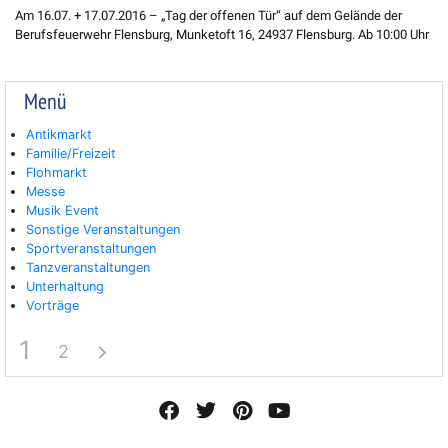
Am 16.07. + 17.07.2016 – „Tag der offenen Tür“ auf dem Gelände der
Berufsfeuerwehr Flensburg, Munketoft 16, 24937 Flensburg. Ab 10:00 Uhr
Menü
Antikmarkt
Familie/Freizeit
Flohmarkt
Messe
Musik Event
Sonstige Veranstaltungen
Sportveranstaltungen
Tanzveranstaltungen
Unterhaltung
Vorträge
1
2
F
T
P
Y
a
w
i
o
c
i
n
u
e
t
t
t