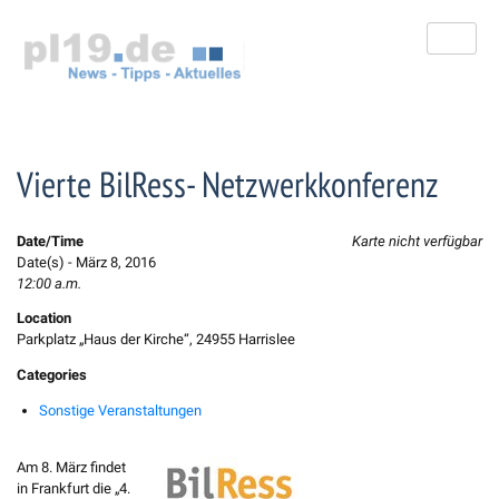
Zum
Inhalt
springen
Vierte BilRess- Netzwerkkonferenz
Date/Time
Karte nicht verfügbar
Date(s) - März 8, 2016
12:00 a.m.
Location
Parkplatz „Haus der Kirche“, 24955 Harrislee
Categories
Sonstige Veranstaltungen
Am 8. März findet
in Frankfurt die „4.