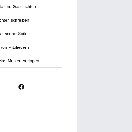
te und Geschichten
chten schreiben
u unserer Seite
von Mitgliedern
ke, Muster, Vorlagen
F
a
c
e
b
o
o
k