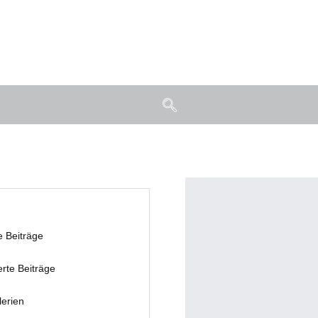
e Beiträge
erte Beiträge
lerien