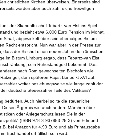
en christlichen Kirchen überweisen. Einerseits sind
erseits werden aber auch zahlreiche freiwilligen
ell der Skandalbischof Tebartz-van Elst ins Spiel.
uhestand und bezieht etwa 6.000 Euro Pension im Monat.
m Staat, abgewickelt über sein ehemaliges Bistum.
n Recht entspricht. Nun war aber in der Presse zur
 dass der Bischof einen neuen Job in der römischen
ge im Bistum Limburg ergab, dass Tebartz-van Elst
Einschränkung, sein Ruhestandgeld bekommt. Das
bei anderen nach Rom gewechselten Bischöfen wie
 Ratzinger, dem späteren Papst Benedikt XVI auf.
uerzahler weiter beziehungsweise wie lange zahlt der
 der deutsche Steuerzahler Teile des Vatikans?
g bedürfen. Auch hierbei sollte die steuerliche
. Dieses Ärgernis wie auch andere Märchen über
atistiken oder Anlegerschutz lesen Sie in der
inanzpolitik“ (ISBN 978-3-937853-25-3) von Edmund
 z.B. bei Amazon für 4.99 Euro und als Printausgabe
im Buchhandel erhältlich sein wird.