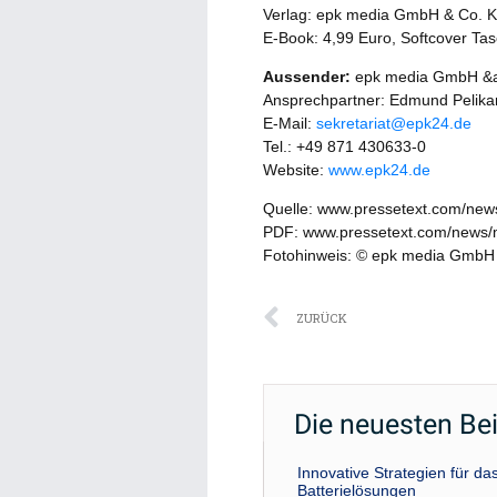
Verlag: epk media GmbH & Co. 
E-Book: 4,99 Euro, Softcover Ta
Aussender:
epk media GmbH &
Ansprechpartner: Edmund Pelika
E-Mail:
sekretariat@epk24.de
Tel.: +49 871 430633-0
Website:
www.epk24.de
Quelle: www.pressetext.com/ne
PDF: www.pressetext.com/news
Fotohinweis: © epk media GmbH
Zurück
ZURÜCK
Die neuesten Be
Innovative Strategien für 
Batterielösungen