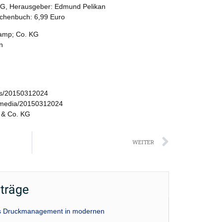
KG, Herausgeber: Edmund Pelikan
schenbuch: 6,99 Euro
amp; Co. KG
n
ws/20150312024
/media/20150312024
 & Co. KG
Nächst
WEITER
iträge
das Druckmanagement in modernen