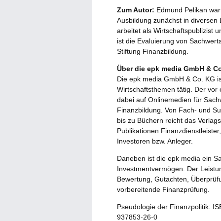
Zum Autor:
Edmund Pelikan war n
Ausbildung zunächst in diversen Ba
arbeitet als Wirtschaftspublizis
ist die Evaluierung von Sachwer
Stiftung Finanzbildung.
Über die epk media GmbH & Co
Die epk media GmbH & Co. KG ist
Wirtschaftsthemen tätig. Der vor
dabei auf Onlinemedien für Sach
Finanzbildung. Von Fach- und S
bis zu Büchern reicht das Verlag
Publikationen Finanzdienstleiste
Investoren bzw. Anleger.
Daneben ist die epk media ein S
Investmentvermögen. Der Leistu
Bewertung, Gutachten, Überprüfu
vorbereitende Finanzprüfung.
Pseudologie der Finanzpolitik: I
937853-26-0