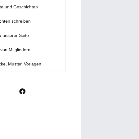
te und Geschichten
chten schreiben
u unserer Seite
von Mitgliedern
ke, Muster, Vorlagen
F
a
c
e
b
o
o
k