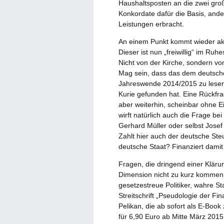
Haushaltsposten an die zwei groß
Konkordate dafür die Basis, ander
Leistungen erbracht.
An einem Punkt kommt wieder aktu
Dieser ist nun „freiwillig“ im R
Nicht von der Kirche, sondern vo
Mag sein, dass das dem deutsche
Jahreswende 2014/2015 zu lesen,
Kurie gefunden hat. Eine Rückfra
aber weiterhin, scheinbar ohne 
wirft natürlich auch die Frage 
Gerhard Müller oder selbst Josef
Zahlt hier auch der deutsche Ste
deutsche Staat? Finanziert damit
Fragen, die dringend einer Klärun
Dimension nicht zu kurz kommen
gesetzestreue Politiker, wahre St
Streitschrift „Pseudologie der F
Pelikan, die ab sofort als E-Book
für 6,90 Euro ab Mitte März 2015 