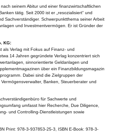
ach seinem Abitur und einer finanzwirtschaftlichen
nken tätig. Seit 2000 ist er „resozialisiert“ und
t und Sachverständiger. Schwerpunktthema seiner Arbeit
tanlagen und Investmentvermögen. Er ist Gründer der
. KG:
 als Verlag mit Fokus auf Finanz- und
 etwa 14 Jahren gegründete Verlag konzentriert sich
wertanlagen, sinnorientierte Geldanlagen und
upplementmagazinen über ein Finanzbildungsmagazin
sprogramm. Dabei sind die Zielgruppen der
r, Vermögensverwalter, Banken, Steuerberater und
achverständigenbüro für Sachwerte und
ngsumfang umfasst hier Recherche, Due Diligence,
ng- und Controlling-Dienstleistungen sowie
SBN Print: 978-3-937853-25-3, ISBN E-Book: 978-3-