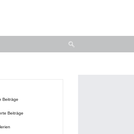
e Beiträge
erte Beiträge
lerien