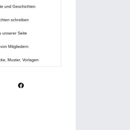
te und Geschichten
chten schreiben
u unserer Seite
von Mitgliedern
ke, Muster, Vorlagen
F
a
c
e
b
o
o
k