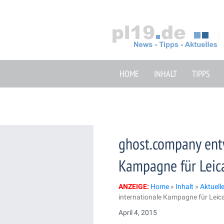
Zum
Inhalt
springen
HOME
INHALT
TIPPS
ghost.company entw
Kampagne für Leic
ANZEIGE:
Home
»
Inhalt
»
Aktuell
internationale Kampagne für Lei
April 4, 2015