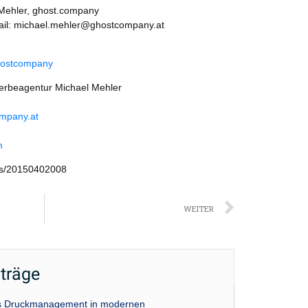
 Mehler, ghost.company
Mail: michael.mehler@ghostcompany.at
hostcompany
rbeagentur Michael Mehler
mpany.at
m
ws/20150402008
Nächst
WEITER
iträge
das Druckmanagement in modernen