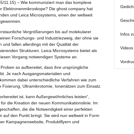
15/11:15) – Wie kommuniziert man das komplexe
Gedich
ür Elektronenmikroskope? Die ghost.company hat
unden und Leica Microsystems, einen der weltweit
Geschi
n gewonnen.
erstaunliche Vergrößerungen bis auf molekularer
Infos z
einen Forschungs- und Industriezweig, der ohne sie
und fallen allerdings mit der Qualität der
Videos 
ierenden Strukturen. Leica Microsystems bietet als
r diesen Vorgang notwendigen Systeme an.
Vordruc
Proben so aufbereitet, dass ihre ursprüngliche
eibt. Je nach Ausgangsmaterialien und
g kommen dabei unterschiedliche Verfahren wie zum
e Fixierung, Ultramikrotomie, Ionenätzen zum Einsatz.
rbereitet ist, kann Außergewöhnliches leisten“,
für die Kreation der neuen Kommunikationslinie. Im
schaffen, die die Notwendigkeit einer perfekten
n auf den Punkt bringt. Sie wird nun weltweit in Form
einer Kampagnenwebsite, Produktflyern und