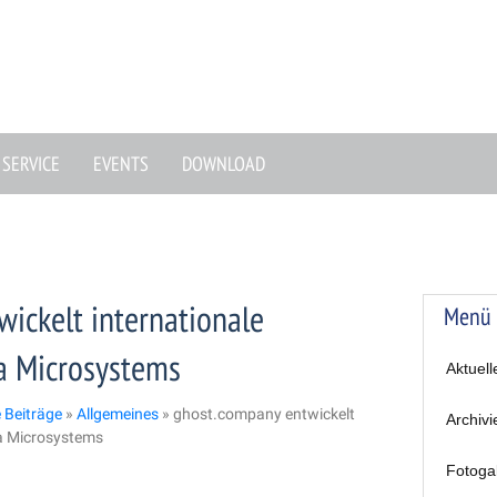
SERVICE
EVENTS
DOWNLOAD
ickelt internationale
Menü
a Microsystems
Aktuell
e Beiträge
»
Allgemeines
»
ghost.company entwickelt
Archivi
ca Microsystems
Fotoga