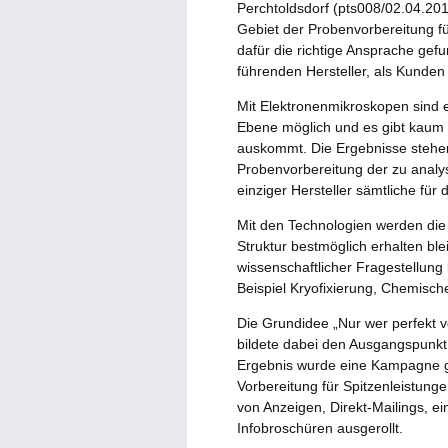
Perchtoldsdorf (pts008/02.04.20
Gebiet der Probenvorbereitung f
dafür die richtige Ansprache gef
führenden Hersteller, als Kunde
Mit Elektronenmikroskopen sind 
Ebene möglich und es gibt kaum 
auskommt. Die Ergebnisse stehen 
Probenvorbereitung der zu analys
einziger Hersteller sämtliche fü
Mit den Technologien werden die 
Struktur bestmöglich erhalten bl
wissenschaftlicher Fragestellun
Beispiel Kryofixierung, Chemisch
Die Grundidee „Nur wer perfekt vo
bildete dabei den Ausgangspunkt 
Ergebnis wurde eine Kampagne ge
Vorbereitung für Spitzenleistunge
von Anzeigen, Direkt-Mailings, 
Infobroschüren ausgerollt.