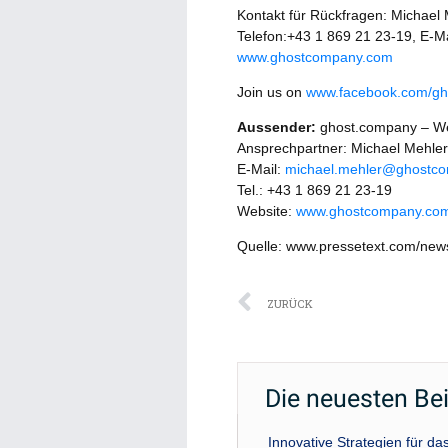
Kontakt für Rückfragen: Michael
Telefon:+43 1 869 21 23-19, E-
www.ghostcompany.com
Join us on
www.facebook.com/g
Aussender:
ghost.company – We
Ansprechpartner: Michael Mehler
E-Mail:
michael.mehler@ghostco
Tel.: +43 1 869 21 23-19
Website:
www.ghostcompany.co
Quelle: www.pressetext.com/ne
Zurück
ZURÜCK
Die neuesten Be
Innovative Strategien für 