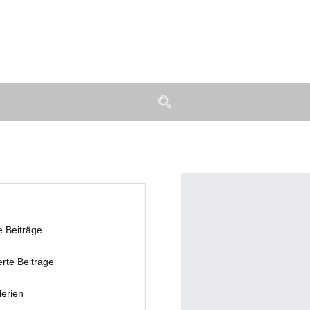
e Beiträge
erte Beiträge
lerien