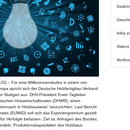
Gedich
Geschi
Infos z
Videos 
Vordruc
:25) – Für eine Willkommenskultur in einem von
ropa spricht sich der Deutsche Holzfertigbau-Verband
bei Stuttgart aus. DHV-Präsident Erwin Taglieber
tschen Holzwirtschaftsrates (DHWR), einen
ohnraum in Holzbauweise“ einzurichten. Laut Bericht
nstes (EUWID) soll sich das Expertengremium gezielt
ür Verfolgte befassen. Ziel ist, Anfragen des Bundes,
deln, Produktionskapazitäten des Holzbaus