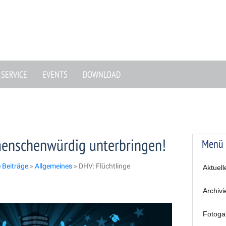
SERVICE
EVENTS
DOWNLOAD
menschenwürdig unterbringen!
Menü
e Beiträge
»
Allgemeines
»
DHV: Flüchtlinge
Aktuell
Archivi
Fotoga