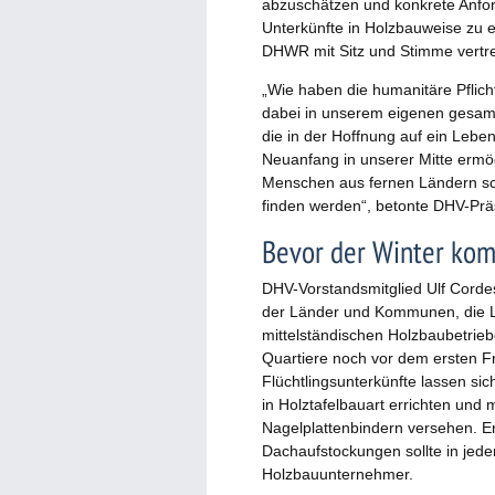
abzuschätzen und konkrete Anford
Unterkünfte in Holzbauweise zu e
DHWR mit Sitz und Stimme vertre
„Wie haben die humanitäre Pflicht
dabei in unserem eigenen gesamtg
die in der Hoffnung auf ein Leb
Neuanfang in unserer Mitte ermög
Menschen aus fernen Ländern s
finden werden“, betonte DHV-Präs
Bevor der Winter ko
DHV-Vorstandsmitglied Ulf Cordes
der Länder und Kommunen, die Leis
mittelständischen Holzbaubetrieb
Quartiere noch vor dem ersten F
Flüchtlingsunterkünfte lassen sic
in Holztafelbauart errichten un
Nagelplattenbindern versehen. E
Dachaufstockungen sollte in jede
Holzbauunternehmer.