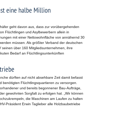
st eine halbe Million
äfer geht davon aus, dass zur vorübergehenden
n Flüchtlingen und Asylbewerbern allein in
nungen mit einer Nettowohnfläche von annähernd 30
werden müssen. Als größter Verband der deutschen
V seinen über 160 Mitgliedsunternehmen, ihre
kuten Bedarf an Flüchtlingsunterkünften
triebe
anche dürften auf nicht absehbare Zeit damit befasst
 benötigten Flüchtlingsquartieren zu versorgen.
vorhandener und bereits begonnener Bau-Aufträge,
 der gewohnten Sorgfalt zu erfolgen hat. „Wir können
 hochzukrempeln, die Maschinen am Laufen zu halten
DHV-Präsident Erwin Taglieber alle Holzbaubetriebe