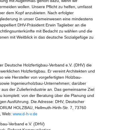
chung mit Augenmaß gehört dazu, wenn wir
rmeiden wollen. Unsere Pflicht zu helfen, umfasst
ber dem Kopf anzubieten. Nach erfolgter
ngliederung in unser Gemeinwesen eine mindestens
ppelliert DHV-Präsident Erwin Taglieber an die
chtlingsunterkünfte mit Bedacht zu wählen und die
enen mit Weitblick in das deutsche Sozialgefüge zu
 der Deutsche Holzfertigbau-Verband e.V. (DHV) die
werklichen Holzfertigbau. Er vereint Architekten und
 wie Hersteller von vorgefertigten Holzbau-
 sowie Ingenieurholzbau-Unternehmen; darüber
 aus der Zulieferindustrie an. Das gemeinsame Ziel
bau komplett: von der Beratung über die Planung und
rtigen Ausführung. Die Adresse: DHV, Deutscher
 FORUM HOLZBAU, Hellmuth-Hirth-Str. 7, 73760
 , Web:
www.d-h-v.de
gbau-Verband e.V. (DHV)
ack, Referat Kommunikation