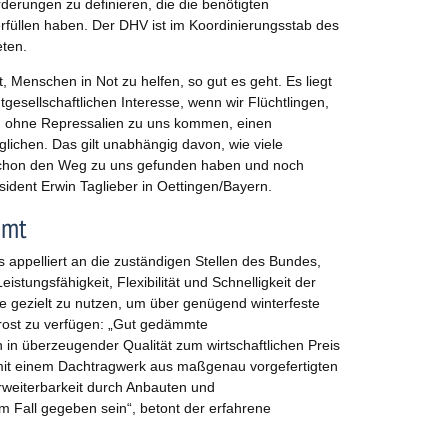
erungen zu definieren, die die benötigten
rfüllen haben. Der DHV ist im Koordinierungsstab des
ten.
, Menschen in Not zu helfen, so gut es geht. Es liegt
esellschaftlichen Interesse, wenn wir Flüchtlingen,
en ohne Repressalien zu uns kommen, einen
lichen. Das gilt unabhängig davon, wie viele
chon den Weg zu uns gefunden haben und noch
ident Erwin Taglieber in Oettingen/Bayern.
mmt
 appelliert an die zuständigen Stellen des Bundes,
tungsfähigkeit, Flexibilität und Schnelligkeit der
e gezielt zu nutzen, um über genügend winterfeste
rost zu verfügen: „Gut gedämmte
h in überzeugender Qualität zum wirtschaftlichen Preis
d mit einem Dachtragwerk aus maßgenau vorgefertigten
rweiterbarkeit durch Anbauten und
m Fall gegeben sein“, betont der erfahrene