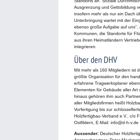
Standorts an. Soziale Durchmis
Ausgrenzung und Gettobildung ve
insofern mehr als nur ein Dach ü
Unterbringung wartet mit der Ei
ebenso große Aufgabe auf uns“, a
Kommunen, die Standorte für Flü
aus ihren Heimatländern Vertrieb
integrieren.
Über den DHV
Mit mehr als 160 Mitgliedern ist
größte Organisation für den hand
erfahrene Tragwerksplaner ebenso
Elementen für Gebäude aller Art
hinaus gehören ihm auch Partner
aller Mitgliedsfirmen heißt Holz
Vorfertigung bis zur schlüsselfe
Holzfertigbau-Verband e.V., c/o
Ostfildern, E-Mail: info@d-h-v.de
Aussender:
Deutscher Holzferti
Ansprechpartner: Peter Mackowi