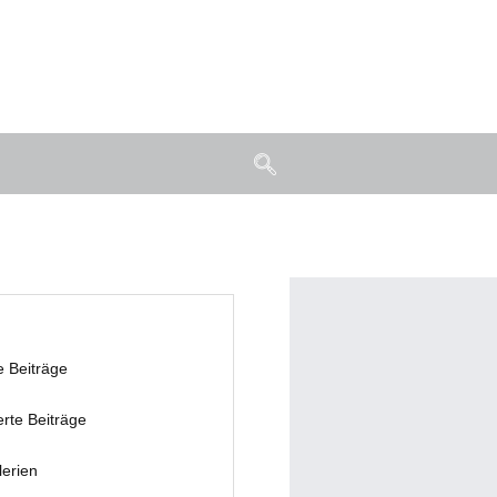
e Beiträge
erte Beiträge
lerien