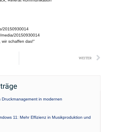
ws/20150930014
s/media/20150930014
, wir schaffen das!“
Nächst
WEITER
iträge
das Druckmanagement in modernen
indows 11: Mehr Effizienz in Musikproduktion und