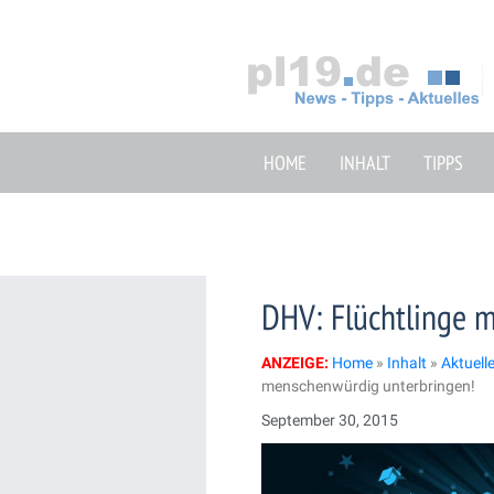
Zum
Inhalt
springen
HOME
INHALT
TIPPS
DHV: Flüchtlinge 
ANZEIGE:
Home
»
Inhalt
»
Aktuell
menschenwürdig unterbringen!
September 30, 2015