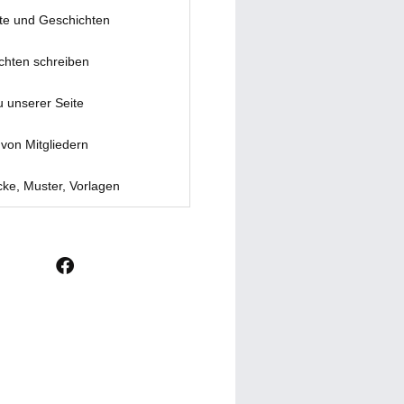
te und Geschichten
chten schreiben
u unserer Seite
von Mitgliedern
ke, Muster, Vorlagen
F
a
c
e
b
o
o
k