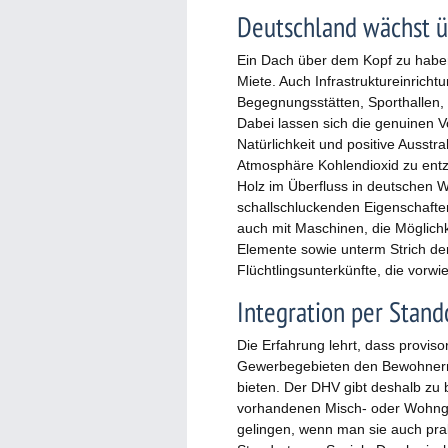
Deutschland wächst ü
Ein Dach über dem Kopf zu haben, 
Miete. Auch Infrastruktureinricht
Begegnungsstätten, Sporthallen, F
Dabei lassen sich die genuinen Vo
Natürlichkeit und positive Ausstr
Atmosphäre Kohlendioxid zu entz
Holz im Überfluss in deutschen
schallschluckenden Eigenschaften
auch mit Maschinen, die Möglichke
Elemente sowie unterm Strich der 
Flüchtlingsunterkünfte, die vorwi
Integration per Stan
Die Erfahrung lehrt, dass provis
Gewerbegebieten den Bewohnern 
bieten. Der DHV gibt deshalb zu 
vorhandenen Misch- oder Wohngeb
gelingen, wenn man sie auch prakt