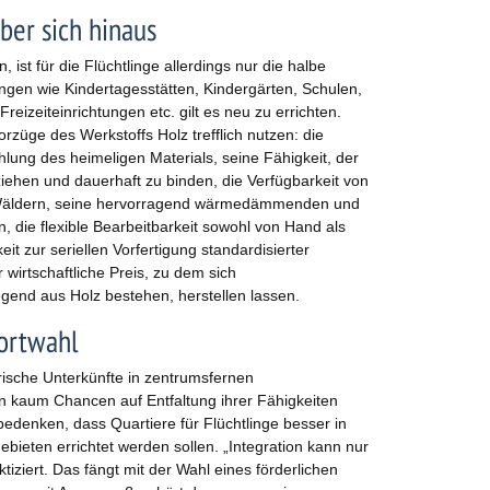
ber sich hinaus
ist für die Flüchtlinge allerdings nur die halbe
ungen wie Kindertagesstätten, Kindergärten, Schulen,
reizeiteinrichtungen etc. gilt es neu zu errichten.
rzüge des Werkstoffs Holz trefflich nutzen: die
ahlung des heimeligen Materials, seine Fähigkeit, der
iehen und dauerhaft zu binden, die Verfügbarkeit von
 Wäldern, seine hervorragend wärmedämmenden und
, die flexible Bearbeitbarkeit sowohl von Hand als
it zur seriellen Vorfertigung standardisierter
wirtschaftliche Preis, zu dem sich
egend aus Holz bestehen, herstellen lassen.
dortwahl
orische Unterkünfte in zentrumsfernen
kaum Chancen auf Entfaltung ihrer Fähigkeiten
bedenken, dass Quartiere für Flüchtlinge besser in
ieten errichtet werden sollen. „Integration kann nur
iziert. Das fängt mit der Wahl eines förderlichen