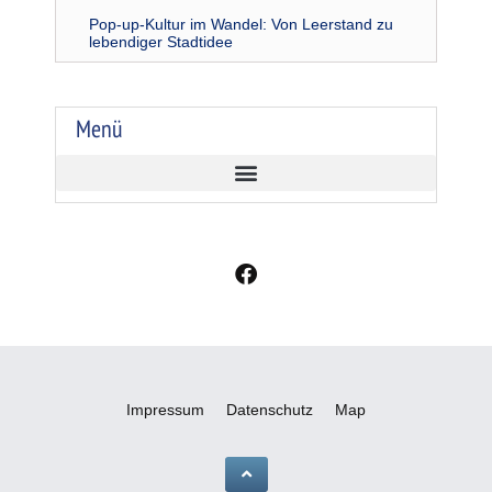
Pop-up-Kultur im Wandel: Von Leerstand zu
lebendiger Stadtidee
Menü
F
a
c
e
b
o
o
Impressum
Datenschutz
Map
k