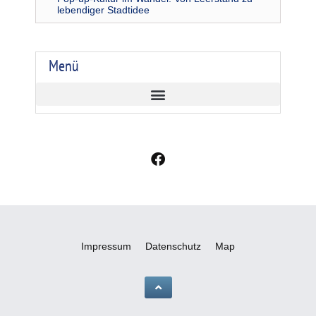
lebendiger Stadtidee
Menü
F
a
c
e
b
o
o
Impressum
Datenschutz
Map
k