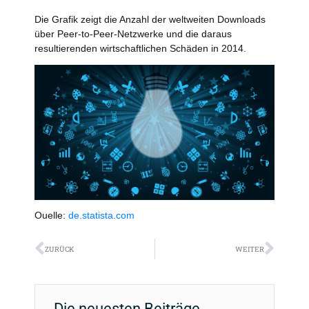
Die Grafik zeigt die Anzahl der weltweiten Downloads
über Peer-to-Peer-Netzwerke und die daraus
resultierenden wirtschaftlichen Schäden in 2014.
Ouelle:
de.statista.com
Zurück
Näch
ZURÜCK
WEITER
Die neuesten Beiträge