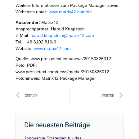
Weitere Informationen zum Package Manager sowie
Webcasts unter:
www.matrix42.com/de
Aussender:
Matrix42
Ansprechpartner: Harald Knapstein
E-Mail:
harald.knapstein@matrix42.com
Tel.: +49 6102 816-0
Website:
www.matrix42.com
Quelle: www.pressetext.com/news/20150826012
Foto, PDF:
www.pressetext.com/news/media/20150826012
Fotohinweis: Matrix42 Package Manager
Zurück
Näc
ZURÜCK
WEITER
Die neuesten Beiträge
Innovative Strategien für das