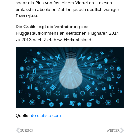
sogar ein Plus von fast einem Viertel an – dieses
umfasst in absoluten Zahlen jedoch deutlich weniger
Passagiere.
Die Grafik zeigt die Veränderung des
Fluggastaufkommens an deutschen Flughäfen 2014
zu 2013 nach Ziel- bzw. Herkunftsland.
Quelle:
de.statista.com
Zurück
Näch
ZURÜCK
WEITER