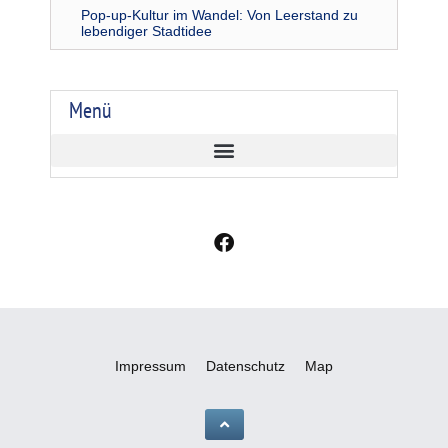
Pop-up-Kultur im Wandel: Von Leerstand zu
lebendiger Stadtidee
Menü
F
a
c
e
b
o
o
Impressum
Datenschutz
Map
k