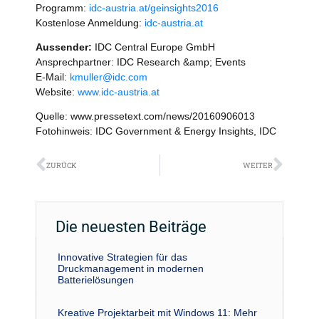
Programm:
idc-austria.at/geinsights2016
Kostenlose Anmeldung:
idc-austria.at
Aussender:
IDC Central Europe GmbH
Ansprechpartner: IDC Research &amp; Events
E-Mail:
kmuller@idc.com
Website:
www.idc-austria.at
Quelle: www.pressetext.com/news/20160906013
Fotohinweis: IDC Government & Energy Insights, IDC
Zurück
Näch
ZURÜCK
WEITER
Die neuesten Beiträge
Innovative Strategien für das
Druckmanagement in modernen
Batterielösungen
Kreative Projektarbeit mit Windows 11: Mehr