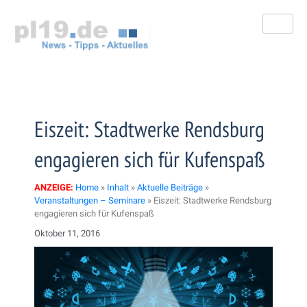
Zum
Inhalt
springen
Eiszeit: Stadtwerke Rendsburg
engagieren sich für Kufenspaß
ANZEIGE:
Home
»
Inhalt
»
Aktuelle Beiträge
»
Veranstaltungen – Seminare
»
Eiszeit: Stadtwerke Rendsburg
engagieren sich für Kufenspaß
Oktober 11, 2016