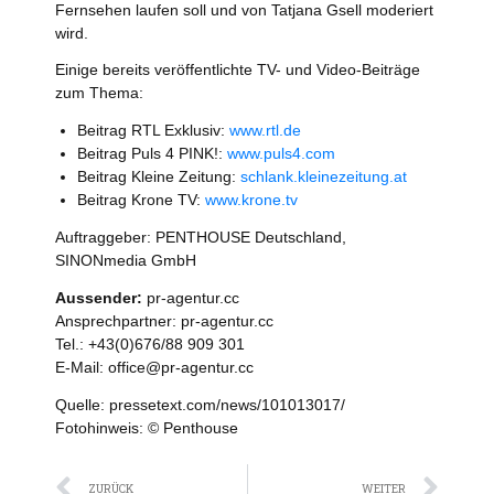
Fernsehen laufen soll und von Tatjana Gsell moderiert
wird.
Einige bereits veröffentlichte TV- und Video-Beiträge
zum Thema:
Beitrag RTL Exklusiv:
www.rtl.de
Beitrag Puls 4 PINK!:
www.puls4.com
Beitrag Kleine Zeitung:
schlank.kleinezeitung.at
Beitrag Krone TV:
www.krone.tv
Auftraggeber: PENTHOUSE Deutschland,
SINONmedia GmbH
Aussender:
pr-agentur.cc
Ansprechpartner: pr-agentur.cc
Tel.: +43(0)676/88 909 301
E-Mail: office@pr-agentur.cc
Quelle: pressetext.com/news/101013017/
Fotohinweis: © Penthouse
Zurück
Näc
ZURÜCK
WEITER