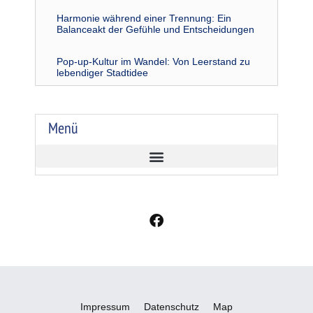
Harmonie während einer Trennung: Ein
Balanceakt der Gefühle und Entscheidungen
Pop-up-Kultur im Wandel: Von Leerstand zu
lebendiger Stadtidee
Menü
F
a
c
e
b
o
o
Impressum
Datenschutz
Map