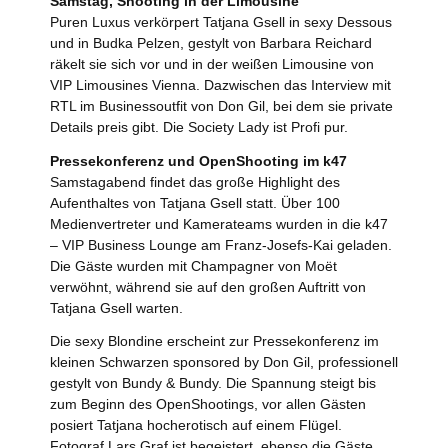
Samstag, Shooting in der Limousine
Puren Luxus verkörpert Tatjana Gsell in sexy Dessous
und in Budka Pelzen, gestylt von Barbara Reichard
räkelt sie sich vor und in der weißen Limousine von
VIP Limousines Vienna. Dazwischen das Interview mit
RTL im Businessoutfit von Don Gil, bei dem sie private
Details preis gibt. Die Society Lady ist Profi pur.
Pressekonferenz und OpenShooting im k47
Samstagabend findet das große Highlight des
Aufenthaltes von Tatjana Gsell statt. Über 100
Medienvertreter und Kamerateams wurden in die k47
– VIP Business Lounge am Franz-Josefs-Kai geladen.
Die Gäste wurden mit Champagner von Moët
verwöhnt, während sie auf den großen Auftritt von
Tatjana Gsell warten.
Die sexy Blondine erscheint zur Pressekonferenz im
kleinen Schwarzen sponsored by Don Gil, professionell
gestylt von Bundy & Bundy. Die Spannung steigt bis
zum Beginn des OpenShootings, vor allen Gästen
posiert Tatjana hocherotisch auf einem Flügel.
Fotograf Lars Graf ist begeistert, ebenso die Gäste,