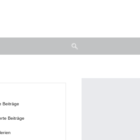
e Beiträge
erte Beiträge
lerien