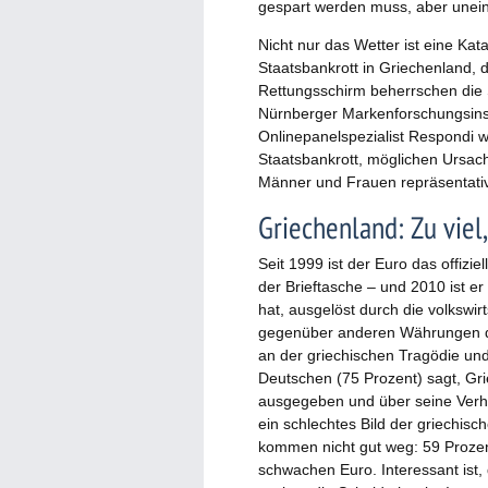
gespart werden muss, aber uneini
Nicht nur das Wetter ist eine Ka
Staatsbankrott in Griechenland, 
Rettungsschirm beherrschen die 
Nürnberger Markenforschungsins
Onlinepanelspezialist Respondi w
Staatsbankrott, möglichen Ursac
Männer und Frauen repräsentativ
Griechenland: Zu viel,
Seit 1999 ist der Euro das offizie
der Brieftasche – und 2010 ist e
hat, ausgelöst durch die volkswir
gegenüber anderen Währungen dra
an der griechischen Tragödie un
Deutschen (75 Prozent) sagt, Gri
ausgegeben und über seine Verhä
ein schlechtes Bild der griechi
kommen nicht gut weg: 59 Prozen
schwachen Euro. Interessant ist,