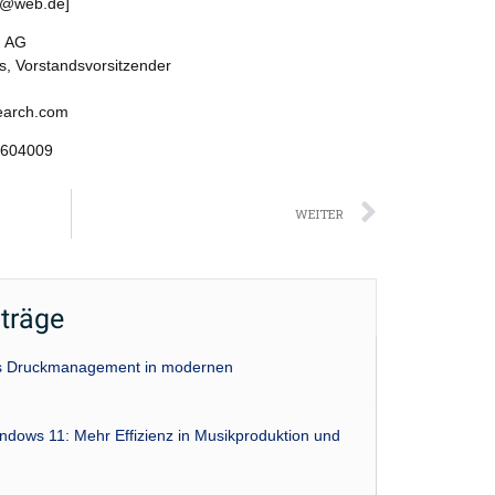
gl@web.de]
h AG
, Vorstandsvorsitzender
earch.com
0604009
Nächst
WEITER
iträge
das Druckmanagement in modernen
indows 11: Mehr Effizienz in Musikproduktion und