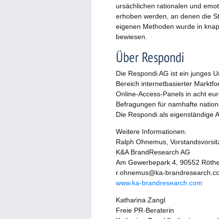
ursächlichen rationalen und emo
erhoben werden, an denen die St
eigenen Methoden wurde in knap
bewiesen.
Über Respondi
Die Respondi AG ist ein junges Un
Bereich internetbasierter Marktfor
Online-Access-Panels in acht eu
Befragungen für namhafte nationa
Die Respondi als eigenständige 
Weitere Informationen:
Ralph Ohnemus, Vorstandsvorsit
K&A BrandResearch AG
Am Gewerbepark 4, 90552 Röth
r.ohnemus@ka-brandresearch.c
www.ka-brandresearch.com
Katharina Zangl
Freie PR-Beraterin