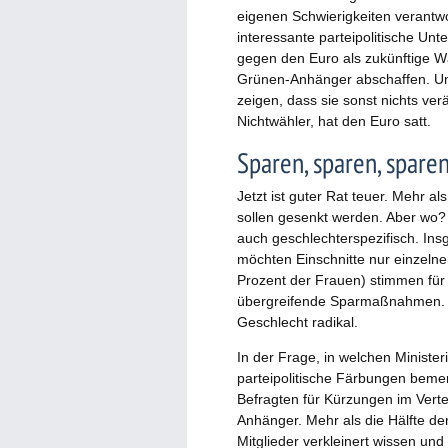
eigenen Schwierigkeiten verantwor
interessante parteipolitische Un
gegen den Euro als zukünftige W
Grünen-Anhänger abschaffen. Und
zeigen, dass sie sonst nichts v
Nichtwähler, hat den Euro satt.
Sparen, sparen, spare
Jetzt ist guter Rat teuer. Mehr a
sollen gesenkt werden. Aber wo? 
auch geschlechterspezifisch. In
möchten Einschnitte nur einzeln
Prozent der Frauen) stimmen fü
übergreifende Sparmaßnahmen. W
Geschlecht radikal.
In der Frage, in welchen Ministe
parteipolitische Färbungen beme
Befragten für Kürzungen im Verte
Anhänger. Mehr als die Hälfte d
Mitglieder verkleinert wissen und 