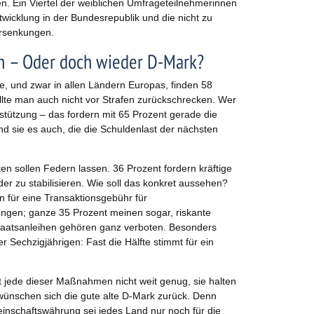
n. Ein Viertel der weiblichen Umfrageteilnehmerinnen
ntwicklung in der Bundesrepublik und die nicht zu
ersenkungen.
en – Oder doch wieder D-Mark?
te, und zwar in allen Ländern Europas, finden 58
llte man auch nicht vor Strafen zurückschrecken. Wer
stützung – das fordern mit 65 Prozent gerade die
nd sie es auch, die die Schuldenlast der nächsten
n sollen Federn lassen. 36 Prozent fordern kräftige
er zu stabilisieren. Wie soll das konkret aussehen?
n für eine Transaktionsgebühr für
ngen; ganze 35 Prozent meinen sogar, riskante
aatsanleihen gehören ganz verboten. Besonders
er Sechzigjährigen: Fast die Hälfte stimmt für ein
t jede dieser Maßnahmen nicht weit genug, sie halten
wünschen sich die gute alte D-Mark zurück. Denn
nschaftswährung sei jedes Land nur noch für die