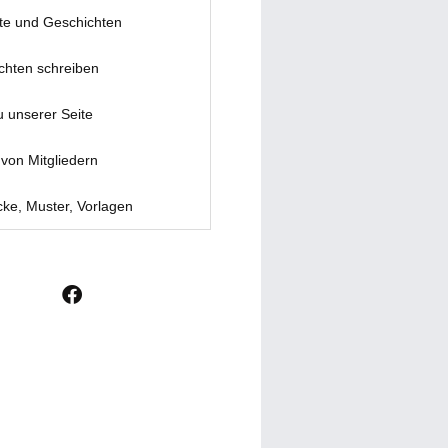
te und Geschichten
chten schreiben
u unserer Seite
von Mitgliedern
ke, Muster, Vorlagen
F
a
c
e
b
o
o
k