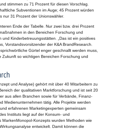
 und stimmen zu 71 Prozent für diesen Vorschlag.
chaftliche Subventionen im Auge; 45 Prozent würden
gs nur 31 Prozent der Unionswähler.
unteren Ende der Tabelle. Nur zwei bzw. drei Prozent
rmaßnahmen in den Bereichen Forschung und
 und Kinderbetreuungsstätten. „Das ist ein positives
us, Vorstandsvorsitzender der K&A BrandResearch.
sprichwörtliche Gürtel enger geschnallt werden muss,
die Zukunft so wichtigen Bereichen Forschung und
arch
ept und Analyse) gehört mit über 40 Mitarbeitern zu
eich der qualitativen Marktforschung und ist seit 20
er aus allen Branchen sowie für Verbände, Finanz-
nd Medienunternehmen tätig. Alle Projekte werden
n und erfahrenen Marketingexperten gemeinsam
es Instituts liegt auf der Konsum- und
des MarkenMonopol-Konzepts wurden Methoden wie
irkungsanalyse entwickelt. Damit können die