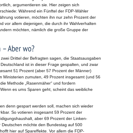
tlich, argumentieren sie. Hier zeigen sich
terschiede: Während ein Fünftel der FDP-Wähler
ährung votieren, möchten ihn nur zehn Prozent der
 vor allem diejenigen, die durch ihr Wahlverhalten
erändern möchten, nämlich die große Gruppe der
n – Aber wo?
ls zwei Drittel der Befragten sagen, die Staatsausgaben
Deutschland ist in dieser Frage gespalten, und zwar
sgesamt 51 Prozent (aber 57 Prozent der Männer)
en Ministerien zumuten, 49 Prozent insgesamt (und 56
r die Methode „Rasenmäher“ und fordern
enn es ums Sparen geht, scheint das weibliche
rien denn gespart werden soll, machen sich wieder
rkbar. So votieren insgesamt 59 Prozent der
idigungshaushalt, aber 69 Prozent der Linken-
er Deutschen möchte den Bundestag auf 500
hofft hier auf Spareffekte. Vor allem die FDP-