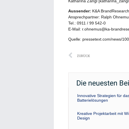
Katharina Zangl [katharina_zan
Aussender:
K&A BrandResearc
Ansprechpartner: Ralph Ohnemus
Tel.: 0911 / 99 542-0
E-Mail: r.ohnemus@ka-brandres
Quelle: pressetext.com/news/10
Zurück
ZURÜCK
Die neuesten Be
Innovative Strategien für 
Batterielösungen
Kreative Projektarbeit mit W
Design