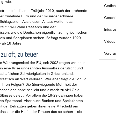
g, wie.
Gedich
tastrophe in diesem Frühjahr 2010, auch der drohende
der trudelnde Euro und der milliardenschwere
Geschi
Schlagzeilen. Aus diesem Anlass wollten das
titut K&A Brand Research und der
Infos z
issen, wie die Deutschen eigentlich zum griechischen
hen und Sparplänen stehen. Befragt wurden 1020
Videos 
 ab 18 Jahren.
 zu oft, zu teuer
Vordruc
lle Währungsmittel der EU, seit 2002 tragen wir ihn in
r in eine Krise ungeahnten Ausmaßes gerutscht und
tschaftlichen Schwierigkeiten in Griechenland,
stisch an Wert verloren. Wer aber trägt die Schuld
d ihren Folgen? Die überwiegende Mehrheit der
echenland habe schlicht und einfach zu viel Geld
ltnisse gelebt. Vor allem die 18-29-Jährigen haben
schen Sparmoral. Aber auch Banken und Spekulanten
t der Befragten geben ihnen eine Mitschuld am
 dass nur die Hälfte der Frauen das so sehen – sie