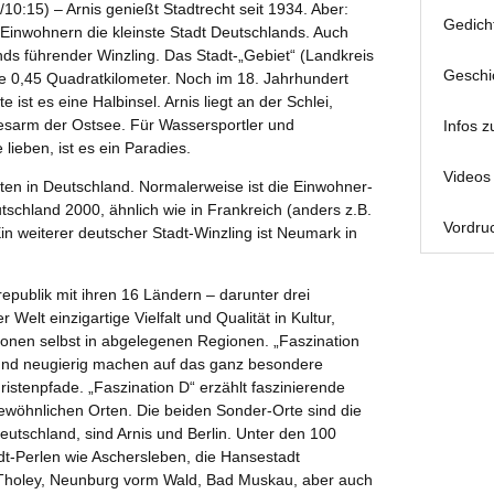
10:15) – Arnis genießt Stadtrecht seit 1934. Aber:
Gedich
50 Einwohnern die kleinste Stadt Deutschlands. Auch
nds führender Winzling. Das Stadt-„Gebiet“ (Landkreis
Geschi
e 0,45 Quadratkilometer. Noch im 18. Jahrhundert
e ist es eine Halbinsel. Arnis liegt an der Schlei,
esarm der Ostsee. Für Wassersportler und
Infos z
lieben, ist es ein Paradies.
Videos 
dten in Deutschland. Normalerweise ist die Einwohner-
tschland 2000, ähnlich wie in Frankreich (anders z.B.
Vordruc
in weiterer deutscher Stadt-Winzling ist Neumark in
epublik mit ihren 16 Ländern – darunter drei
r Welt einzigartige Vielfalt und Qualität in Kultur,
tionen selbst in abgelegenen Regionen. „Faszination
n und neugierig machen auf das ganz besondere
uristenpfade. „Faszination D“ erzählt faszinierende
wöhnlichen Orten. Die beiden Sonder-Orte sind die
Deutschland, sind Arnis und Berlin. Unter den 100
dt-Perlen wie Aschersleben, die Hansestadt
, Tholey, Neunburg vorm Wald, Bad Muskau, aber auch