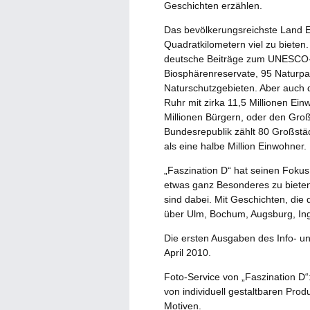
Geschichten erzählen.
Das bevölkerungsreichste Land E
Quadratkilometern viel zu bieten
deutsche Beiträge zum UNESCO-W
Biosphärenreservate, 95 Naturpa
Naturschutzgebieten. Aber auch 
Ruhr mit zirka 11,5 Millionen Ein
Millionen Bürgern, oder den Großr
Bundesrepublik zählt 80 Großst
als eine halbe Million Einwohner.
„Faszination D“ hat seinen Fokus 
etwas ganz Besonderes zu biete
sind dabei. Mit Geschichten, di
über Ulm, Bochum, Augsburg, Ingo
Die ersten Ausgaben des Info- un
April 2010.
Foto-Service von „Faszination D“
von individuell gestaltbaren Pro
Motiven.