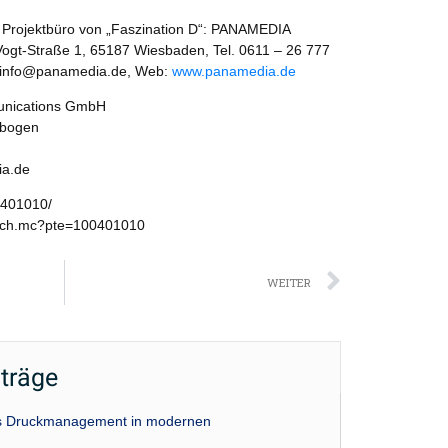
d Projektbüro von „Faszination D“: PANAMEDIA
gt-Straße 1, 65187 Wiesbaden, Tel. 0611 – 26 777
l: info@panamedia.de, Web:
www.panamedia.de
nications GmbH
ebogen
ia.de
0401010/
tach.mc?pte=100401010
Nächst
WEITER
iträge
das Druckmanagement in modernen