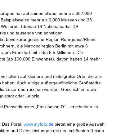
uropas hat auf seinen etwas mehr als 357.000
. Beispielsweise mehr als 6.000 Museen und 33
elterbe. Ebenso 14 Nationalparks, 19
rks und tausende von sonstigen
die bevölkerungsreiche Region Ruhrgebiet/Rhein-
wohnern, die Metropolregion Berlin mit etwa 6
aum Frankfurt mit zirka 5,5 Millionen. Die
ädte (ab 100.000 Einwohner), davon haben 14 mehr
vor allem auf kleinere und mittelgroße Orte, die alle
n haben. Auch einige außergewöhnliche Großstädte
e die Leser überraschen werden. Geschichten etwa
lstadt oder Leipzig.
d Pressedienstes „Faszination D“ – erscheinen im
: Das Portal
www.myfoto.de
bietet eine große Auswahl
dukten und Dienstleistungen mit den schönsten Reisen-