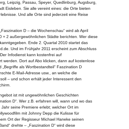
rg, Leipzig, Passau, Speyer, Quedlinburg, Augsburg,
t Eisleben. Sie alle vereint eines: die Orte bieten
ebnisse. Und alle Orte sind jederzeit eine Reise
„Faszination D – die Wochenschau“ wird ab April
00 + 2 außergewöhnlichen Städte berichten. Wer diese
ekanntgegeben. Ende 2. Quartal 2010 startet das
-d.de. Und im Frühjahr 2011 erscheint zum Abschluss
Der Infodienst kann kostenfrei auf
rt werden. Dort auf Abo klicken, dann auf kostenlose
„Begriffe als Wortbestandteil“ Faszination D
schte E-Mail-Adresse usw., an welche die
ll – und schon erhält jeder Interessent den
chirm.
angebot ist mit ungewöhnlichen Geschichten
ation D“. Wer z.B. erfahren will, wann und wo das
Jahr seine Premiere erlebt; welcher Ort im
lywoodfilm mit Johnny Depp die Kulisse für
lchem Ort der Regisseur Michael Haneke seinen
and“ drehte – „Faszination D“ wird diese