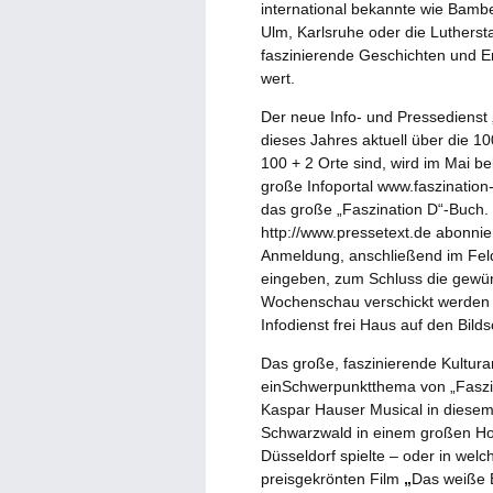
international bekannte wie Bambe
Ulm, Karlsruhe oder die Lutherstad
faszinierende Geschichten und Erl
wert.
Der neue Info- und Pressedienst 
dieses Jahres aktuell über die 1
100 + 2 Orte sind, wird im Mai b
große Infoportal www.faszination
das große „Faszination D“-Buch. 
http://www.pressetext.de abonnie
Anmeldung, anschließend im Feld 
eingeben, zum Schluss die gewün
Wochenschau verschickt werden so
Infodienst frei Haus auf den Bilds
Das große, faszinierende Kultur
einSchwerpunktthema von „Faszin
Kaspar Hauser Musical in diesem 
Schwarzwald in einem großen Hol
Düsseldorf spielte – oder in we
preisgekrönten Film
„
Das weiße B