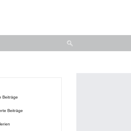
e Beiträge
erte Beiträge
lerien