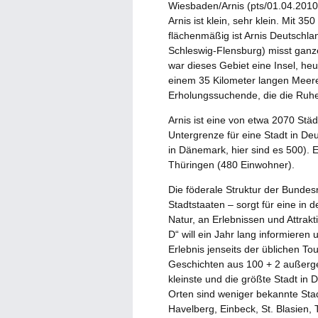
Wiesbaden/Arnis (pts/01.04.2010/
Arnis ist klein, sehr klein. Mit 3
flächenmäßig ist Arnis Deutschla
Schleswig-Flensburg) misst ganz
war dieses Gebiet eine Insel, heut
einem 35 Kilometer langen Meer
Erholungssuchende, die die Ruhe 
Arnis ist eine von etwa 2070 Stä
Untergrenze für eine Stadt in Deu
in Dänemark, hier sind es 500). E
Thüringen (480 Einwohner).
Die föderale Struktur der Bundesr
Stadtstaaten – sorgt für eine in de
Natur, an Erlebnissen und Attrak
D“ will ein Jahr lang informiere
Erlebnis jenseits der üblichen To
Geschichten aus 100 + 2 außerge
kleinste und die größte Stadt in 
Orten sind weniger bekannte Sta
Havelberg, Einbeck, St. Blasien