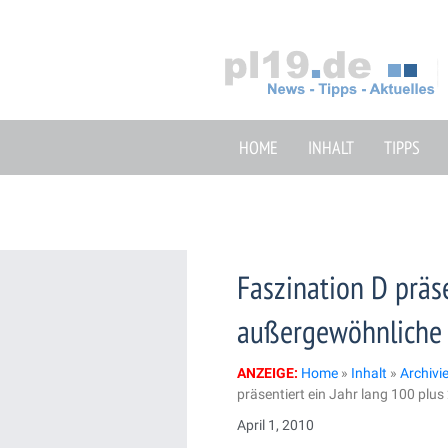
Zum
Inhalt
springen
HOME
INHALT
TIPPS
Faszination D präse
außergewöhnliche
ANZEIGE:
Home
»
Inhalt
»
Archivi
präsentiert ein Jahr lang 100 plu
April 1, 2010