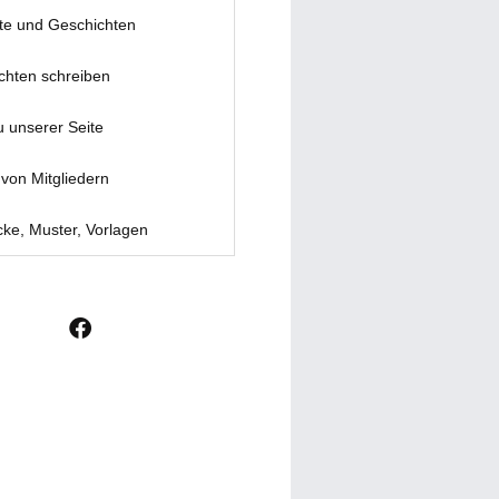
te und Geschichten
chten schreiben
u unserer Seite
von Mitgliedern
ke, Muster, Vorlagen
F
a
c
e
b
o
o
k