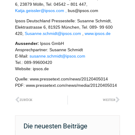
6, 23879 Mölln, Tel. 04542 – 801 447,
Katja.geissler@ipsos.com ,
bus@ipsos.com
Ipsos Deutschland Pressestelle: Susanne Schmidt,
Elektrastrasse 6, 81925 München, Tel. 089- 99 600
420,
Susanne.schmidt@ipsos.com
,
www.ipsos.de
Aussender:
Ipsos GmbH
Ansprechpartner: Susanne Schmidt
E-Mail:
susanne.schmidt@ipsos.com
Tel.: 089-99600420
Website: ipsos.de
Quelle: www.pressetext.com/news/20120405014
PDF: www.pressetext.com/news/media/20120405014
Zurück
Näch
ZURÜCK
WEITER
Die neuesten Beiträge