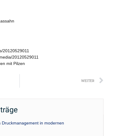
Lassahn
ws/20120529011
/media/20120529011
en mit Pilzen
Nächst
WEITER
iträge
das Druckmanagement in modernen