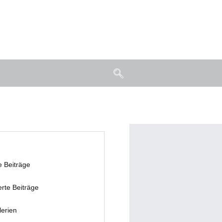
e Beiträge
erte Beiträge
lerien