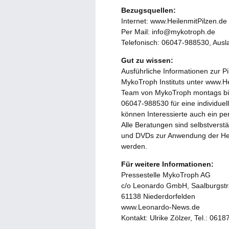
Bezugsquellen:
Internet: www.HeilenmitPilzen.de
Per Mail: info@mykotroph.de
Telefonisch: 06047-988530, Aus
Gut zu wissen:
Ausführliche Informationen zur Pi
MykoTroph Instituts unter www.He
Team von MykoTroph montags bis f
06047-988530 für eine individue
können Interessierte auch ein pe
Alle Beratungen sind selbstverst
und DVDs zur Anwendung der Heil
werden.
Für weitere Informationen:
Pressestelle MykoTroph AG
c/o Leonardo GmbH, Saalburgstr
61138 Niederdorfelden
www.Leonardo-News.de
Kontakt: Ulrike Zölzer, Tel.: 06