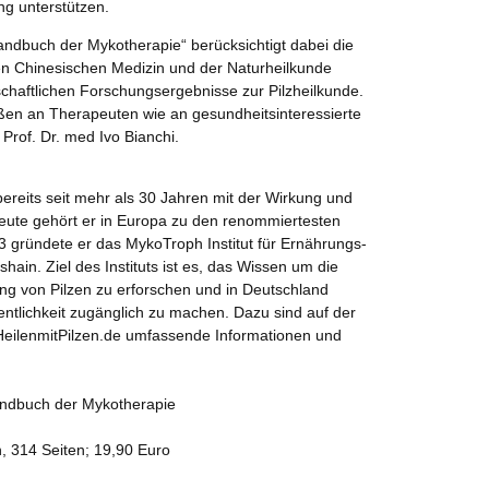
ng unterstützen.
andbuch der Mykotherapie“ berücksichtigt dabei die
len Chinesischen Medizin und der Naturheilkunde
chaftlichen Forschungsergebnisse zur Pilzheilkunde.
aßen an Therapeuten wie an gesundheitsinteressierte
rof. Dr. med Ivo Bianchi.
ereits seit mehr als 30 Jahren mit der Wirkung und
eute gehört er in Europa zu den renommiertesten
 gründete er das MykoTroph Institut für Ernährungs-
shain. Ziel des Instituts ist es, das Wissen um die
g von Pilzen zu erforschen und in Deutschland
entlichkeit zugänglich zu machen. Dazu sind auf der
.HeilenmitPilzen.de umfassende Informationen und
andbuch der Mykotherapie
n, 314 Seiten; 19,90 Euro