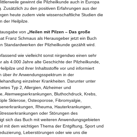
tlerweile gewinnt die Pilzheilkunde auch in Europa
Zusätzlich zu den positiven Erfahrungen aus der
gen heute zudem viele wissenschaftliche Studien die
 der Heilpilze.
stausgabe von
„Heilen mit Pilzen – Das große
at Franz Schmaus als Herausgeber jetzt ein Buch
en Standardwerken der Pilzheilkunde gezählt wird.
mfassend wie vielleicht sonst nirgendwo einen sehr
r als 4.000 Jahre alte Geschichte der Pilzheilkunde,
 Heilpilze und ihrer Inhaltsstoffe vor und informiert
n über ihr Anwendungsspektrum in der
ehandlung einzelner Krankheiten. Darunter unter
etes Typ 2, Allergien, Alzheimer und
se, Atemwegserkrankungen, Bluthochdruck, Krebs,
ple Sklerose, Osteoporose, Fibromyalgie,
üsenerkrankungen, Rheuma, Hauterkrankungen,
Stresserkrankungen oder Störungen des
gt sich das Buch mit weiteren Anwendungsgebieten
el mit dem wichtigen Thema der Entgiftung, Sport und
eduzierung, Leberstörungen oder wie uns die