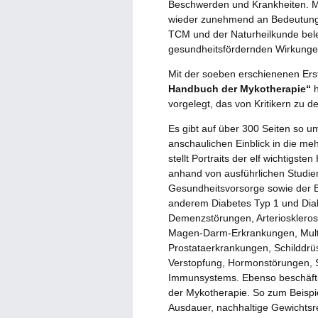
Beschwerden und Krankheiten. Mit
wieder zunehmend an Bedeutung. 
TCM und der Naturheilkunde bele
gesundheitsfördernden Wirkungen
Mit der soeben erschienenen Er
Handbuch der Mykotherapie“
h
vorgelegt, das von Kritikern zu d
Es gibt auf über 300 Seiten so u
anschaulichen Einblick in die meh
stellt Portraits der elf wichtigsten
anhand von ausführlichen Studie
Gesundheitsvorsorge sowie der B
anderem Diabetes Typ 1 und Diab
Demenzstörungen, Arteriosklero
Magen-Darm-Erkrankungen, Multi
Prostataerkrankungen, Schilddr
Verstopfung, Hormonstörungen, 
Immunsystems. Ebenso beschäfti
der Mykotherapie. So zum Beispi
Ausdauer, nachhaltige Gewichtsr