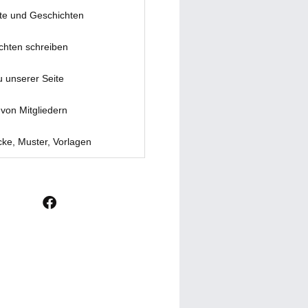
te und Geschichten
chten schreiben
u unserer Seite
von Mitgliedern
ke, Muster, Vorlagen
F
a
c
e
b
o
o
k