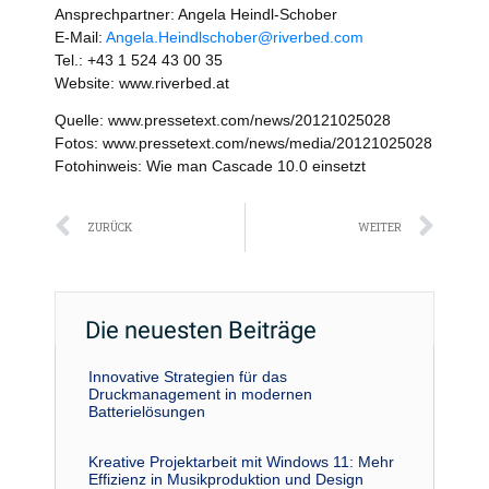
Ansprechpartner: Angela Heindl-Schober
E-Mail:
Angela.Heindlschober@riverbed.com
Tel.: +43 1 524 43 00 35
Website: www.riverbed.at
Quelle: www.pressetext.com/news/20121025028
Fotos: www.pressetext.com/news/media/20121025028
Fotohinweis: Wie man Cascade 10.0 einsetzt
Zurück
Näc
ZURÜCK
WEITER
Die neuesten Beiträge
Innovative Strategien für das
Druckmanagement in modernen
Batterielösungen
Kreative Projektarbeit mit Windows 11: Mehr
Effizienz in Musikproduktion und Design