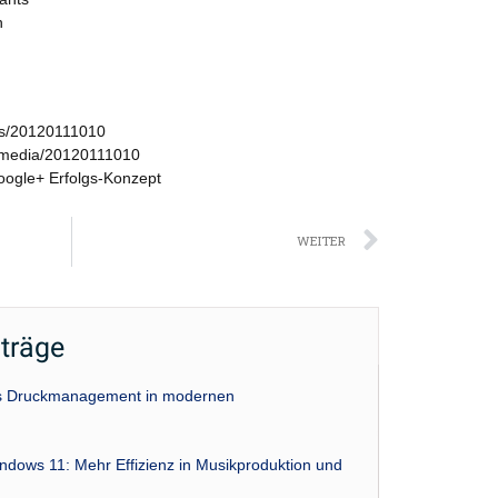
h
ws/20120111010
/media/20120111010
oogle+ Erfolgs-Konzept
Nächst
WEITER
iträge
das Druckmanagement in modernen
indows 11: Mehr Effizienz in Musikproduktion und