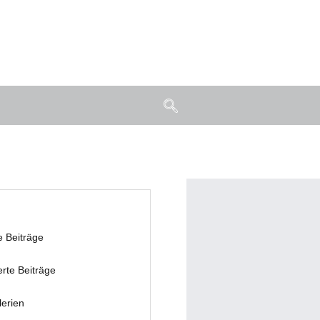
e Beiträge
erte Beiträge
lerien