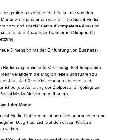
 einzigartige nutzbringende Inhalte, die von den
der Marke wahrgenommen werden. Die Social Media-
om.com sind spezialisiert auf kompetente Aus- und
-schaffenden Know how Transfer mit Support für
etzung.
e neue Dimension mit der Einführung von Business-
 Bedienung, optimierte Verlinkung, Bild-Integration
s mehr verändern die Möglichkeiten und führen zu
ons-Flut. Je früher Zielpersonen abgeholt und
 ist es (die Abholung der Zielpersonen gelingt am
Social Media Aktivitäten aufbauen).
swelt der Marke
Social Media Plattformen ist beruflich unbrauchbar und
nügend. Da gilt es, sich auf den ersten Klick zu
zu wirken.
nd Social Media Verantwortliche setzen daher von