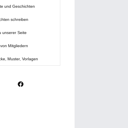
te und Geschichten
chten schreiben
u unserer Seite
von Mitgliedern
ke, Muster, Vorlagen
F
a
c
e
b
o
o
k