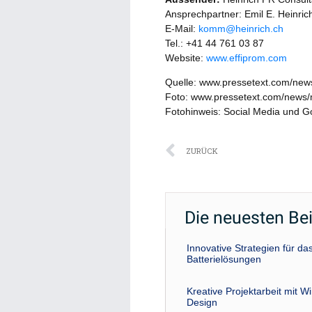
Ansprechpartner: Emil E. Heinric
E-Mail:
komm@heinrich.ch
Tel.: +41 44 761 03 87
Website:
www.effiprom.com
Quelle: www.pressetext.com/ne
Foto: www.pressetext.com/news
Fotohinweis: Social Media und G
Zurück
ZURÜCK
Die neuesten Be
Innovative Strategien für 
Batterielösungen
Kreative Projektarbeit mit W
Design