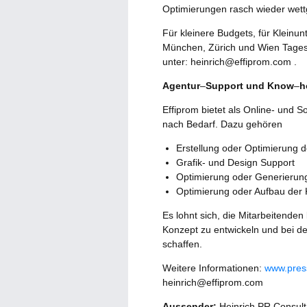
Optimierungen rasch wieder wet
Für kleinere Budgets, für Klein
München, Zürich und Wien Tages
unter: heinrich@effiprom.com .
Agentur
–
Support und Know
–
h
Effiprom bietet als Online- und
nach Bedarf. Dazu gehören
Erstellung oder Optimierung 
Grafik- und Design Support
Optimierung oder Generierung
Optimierung oder Aufbau der K
Es lohnt sich, die Mitarbeitenden
Konzept zu entwickeln und bei d
schaffen.
Weitere Informationen:
www.pres
heinrich@effiprom.com
Aussender:
Heinrich PR Consult