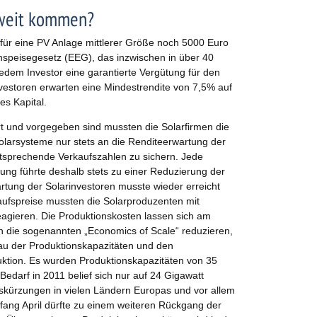
oweit kommen?
für eine PV Anlage mittlerer Größe noch 5000 Euro
speisegesetz (EEG), das inzwischen in über 40
jedem Investor eine garantierte Vergütung für den
vestoren erwarten eine Mindestrendite von 7,5% auf
es Kapital.
rt und vorgegeben sind mussten die Solarfirmen die
n Solarsysteme nur stets an die Renditeerwartung der
tsprechende Verkaufszahlen zu sichern. Jede
ung führte deshalb stets zu einer Reduzierung der
rtung der Solarinvestoren musste wieder erreicht
aufspreise mussten die Solarproduzenten mit
eagieren. Die Produktionskosten lassen sich am
h die sogenannten „Economics of Scale“ reduzieren,
au der Produktionskapazitäten und den
ktion. Es wurden Produktionskapazitäten von 35
Bedarf in 2011 belief sich nur auf 24 Gigawatt
gskürzungen in vielen Ländern Europas und vor allem
fang April dürfte zu einem weiteren Rückgang der