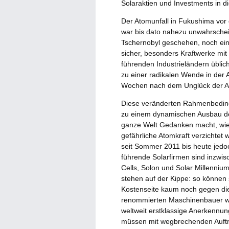
Solaraktien und Investments in d
Der Atomunfall in Fukushima vor 
war bis dato nahezu unwahrschein
Tschernobyl geschehen, noch ein
sicher, besonders Kraftwerke mit
führenden Industrieländern üblic
zu einer radikalen Wende in der
Wochen nach dem Unglück der Au
Diese veränderten Rahmenbedingu
zu einem dynamischen Ausbau de
ganze Welt Gedanken macht, wie
gefährliche Atomkraft verzichtet
seit Sommer 2011 bis heute jedoc
führende Solarfirmen sind inzwisc
Cells, Solon und Solar Millennium
stehen auf der Kippe: so können
Kostenseite kaum noch gegen die
renommierten Maschinenbauer w
weltweit erstklassige Anerkennun
müssen mit wegbrechenden Auftr