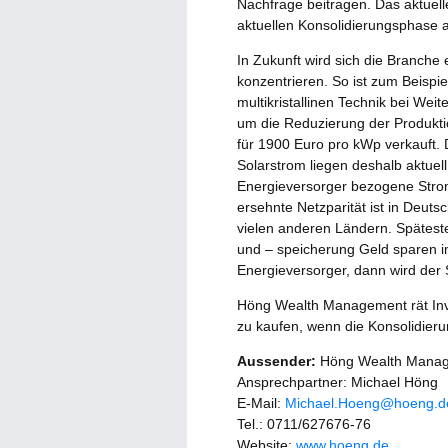
Nachfrage beitragen. Das aktuell
aktuellen Konsolidierungsphase
In Zukunft wird sich die Branche
konzentrieren. So ist zum Beispi
multikristallinen Technik bei Wei
um die Reduzierung der Produkti
für 1900 Euro pro kWp verkauft. 
Solarstrom liegen deshalb aktuell
Energieversorger bezogene Strom
ersehnte Netzparität ist in Deutsc
vielen anderen Ländern. Spätes
und – speicherung Geld sparen 
Energieversorger, dann wird der
Höng Wealth Management rät Inve
zu kaufen, wenn die Konsolidier
Aussender:
Höng Wealth Manag
Ansprechpartner: Michael Höng
E-Mail:
Michael.Hoeng@hoeng.d
Tel.: 0711/627676-76
Website:
www.hoeng.de