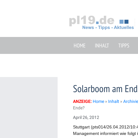
Zum
Inhalt
springen
HOME
INHALT
TIPPS
Solarboom am End
ANZEIGE:
Home
»
Inhalt
»
Archivi
Ende?
April 26, 2012
Stuttgart (pts014/26.04.2012/10:
Management informiert wie folgt ü