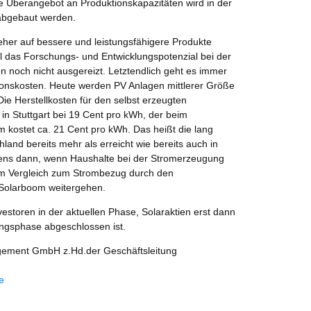
e Überangebot an Produktionskapazitäten wird in der
 abgebaut werden.
 eher auf bessere und leistungsfähigere Produkte
el das Forschungs- und Entwicklungspotenzial bei der
ten noch nicht ausgereizt. Letztendlich geht es immer
onskosten. Heute werden PV Anlagen mittlerer Größe
Die Herstellkosten für den selbst erzeugten
 in Stuttgart bei 19 Cent pro kWh, der beim
 kostet ca. 21 Cent pro kWh. Das heißt die lang
hland bereits mehr als erreicht wie bereits auch in
tens dann, wenn Haushalte bei der Stromerzeugung
im Vergleich zum Strombezug durch den
 Solarboom weitergehen.
storen in der aktuellen Phase, Solaraktien erst dann
ungsphase abgeschlossen ist.
ement GmbH z.Hd.der Geschäftsleitung
e