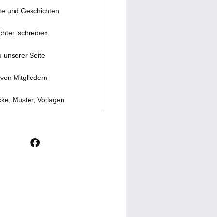
te und Geschichten
chten schreiben
u unserer Seite
von Mitgliedern
ke, Muster, Vorlagen
F
a
c
e
b
o
o
k