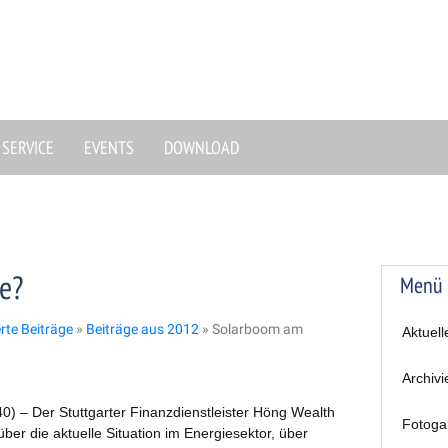
SERVICE
EVENTS
DOWNLOAD
e?
Menü
erte Beiträge
»
Beiträge aus 2012
»
Solarboom am
Aktuell
Archivi
40) – Der Stuttgarter Finanzdienstleister Höng Wealth
Fotoga
ber die aktuelle Situation im Energiesektor, über