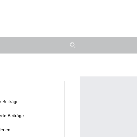
e Beiträge
erte Beiträge
lerien