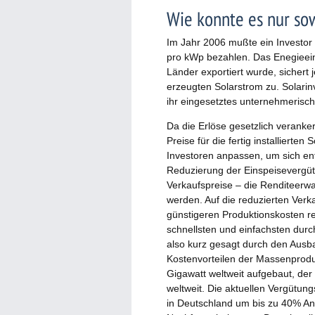
Wie konnte es nur s
Im Jahr 2006 mußte ein Investor 
pro kWp bezahlen. Das Enegieein
Länder exportiert wurde, sichert 
erzeugten Solarstrom zu. Solarin
ihr eingesetztes unternehmerisch
Da die Erlöse gesetzlich veranke
Preise für die fertig installierte
Investoren anpassen, um sich en
Reduzierung der Einspeisevergüt
Verkaufspreise – die Renditeerwa
werden. Auf die reduzierten Verk
günstigeren Produktionskosten r
schnellsten und einfachsten durc
also kurz gesagt durch den Ausb
Kostenvorteilen der Massenprodu
Gigawatt weltweit aufgebaut, der 
weltweit. Die aktuellen Vergütun
in Deutschland um bis zu 40% An