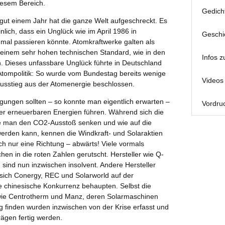
iesem Bereich.
Gedich
gut einem Jahr hat die ganze Welt aufgeschreckt. Es
lich, dass ein Unglück wie im April 1986 in
Geschi
mal passieren könnte. Atomkraftwerke galten als
 einem sehr hohen technischen Standard, wie in den
Infos z
h. Dieses unfassbare Unglück führte in Deutschland
 Atompolitik: So wurde vom Bundestag bereits wenige
Videos 
sstieg aus der Atomenergie beschlossen.
ngen sollten – so konnte man eigentlich erwarten –
Vordruc
r erneuerbaren Energien führen. Während sich die
 man den CO2-Ausstoß senken und wie auf die
 werden kann, kennen die Windkraft- und Solaraktien
h nur eine Richtung – abwärts! Viele vormals
hen in die roten Zahlen gerutscht. Hersteller wie Q-
 sind nun inzwischen insolvent. Andere Hersteller
 sich Conergy, REC und Solarworld auf der
 chinesische Konkurrenz behaupten. Selbst die
ie Centrotherm und Manz, deren Solarmaschinen
g finden wurden inzwischen von der Krise erfasst und
ägen fertig werden.