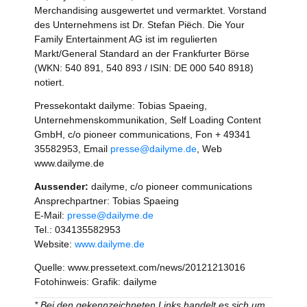
Merchandising ausgewertet und vermarktet. Vorstand
des Unternehmens ist Dr. Stefan Piëch. Die Your
Family Entertainment AG ist im regulierten
Markt/General Standard an der Frankfurter Börse
(WKN: 540 891, 540 893 / ISIN: DE 000 540 8918)
notiert.
Pressekontakt dailyme: Tobias Spaeing,
Unternehmenskommunikation, Self Loading Content
GmbH, c/o pioneer communications, Fon + 49341
35582953, Email
presse@dailyme.de
, Web
www.dailyme.de
Aussender:
dailyme, c/o pioneer communications
Ansprechpartner: Tobias Spaeing
E-Mail:
presse@dailyme.de
Tel.: 034135582953
Website:
www.dailyme.de
Quelle: www.pressetext.com/news/20121213016
Fotohinweis: Grafik: dailyme
* Bei den gekennzeichneten Links handelt es sich um