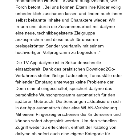
renommierten HotBird TV Award ausgezeichnet, wie
Forch betont: „Bei uns können Eltern ihre Kinder völlig
unbedenklich zuschauen lassen und finden auch ihnen
selbst bekannte Inhalte und Charaktere wieder. Wir
freuen uns, durch die Zusammenarbeit mit dailyme
eine neue, technikbegeisterte Zielgruppe
anzusprechen und diese auch für unseren
preisgekrönten Sender yourfamily mit seinem
hochwertigen Vollprogramm zu begeistern.“
Die TV-App dailyme ist in Sekundenschnelle
einsatzbereit: Dank des praktischen Download2Go-
Verfahrens stellen lästige Ladezeiten, Tonausfälle oder
fehlender Empfang unterwegs keine Probleme dar.
Denn einmal eingeschaltet, speichert dailyme das
persönliche Wunschprogramm automatisch für den
späteren Gebrauch. Die Sendungen aktualisieren sich
in der App automatisch über eine WLAN-Verbindung.
Mit einem Fingerzeig erscheinen die Kinderserien und
können sofort abgespielt werden. Um den schnellen
Zugriff weiter zu erleichtern, enthält der Katalog von
dailyme ab sofort auch eine eigene Kategorie für