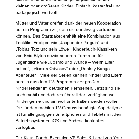
kleinen oder größeren Kinder: Einfach, kostenfrei und
pädagogisch wertvoll.
Mütter und Väter greifen dank der neuen Kooperation
auf ein Programm zu, dem sie durchweg vertrauen
können. Das Startpaket enthält eine Kombination aus
Trickfilm-Erfolgen wie „Jasper, der Pinguin“ und
„Tobias Totz und sein Löwe“, Kinderbuch-Klassikern
von Enid Blyton sowie neueren Formaten für
Jugendliche wie „Cosmo und Wanda – Wenn Elfen
helfen“, „Mission Odyssey“ oder „Donkey Kongs
Abenteuer“. Viele der Serien kennen Kinder und Eltern
bereits aus dem TV-Programm der großen
Kindersender im deutschen Fernsehen. Jetzt sind sie
auch mobil und dadurch überall dort verfügbar, wo
Kinder gerne und sinnvoll unterhalten werden wollen.
Die für den mobilen TV-Genuss benötigte App dailyme
ist für alle gängigen Smartphones und Tablets mit den
Betriebssystemen iOS und Android kostenfrei
verfügbar.
Für Klaus Forch, Executive VP Sales & Legal von Your