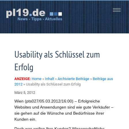
Zum
Inhalt
springen
Usability als Schlüssel zum
Erfolg
ANZEIGE:
Home
»
Inhalt
»
Archivierte Beiträge
»
Beiträge aus
2012
»
Usability als Schlüssel zum Erfolg
März 5, 2012
Wien (pts027/05.03.2012/16:00) – Erfolgreiche
Websites und Anwendungen sind wie gute Verkäufer –
sie gehen auf die Wünsche und Bedürfnisse ihrer
Kunden ein.
Doch was wollen Ihre Kunden? Wissenschaftliche