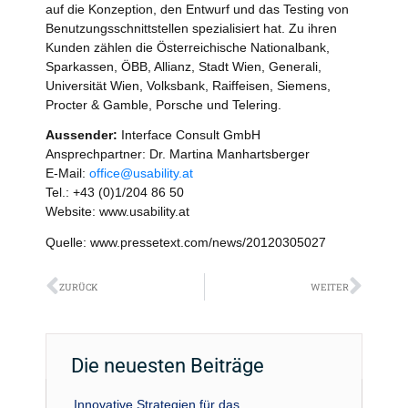
auf die Konzeption, den Entwurf und das Testing von
Benutzungsschnittstellen spezialisiert hat. Zu ihren
Kunden zählen die Österreichische Nationalbank,
Sparkassen, ÖBB, Allianz, Stadt Wien, Generali,
Universität Wien, Volksbank, Raiffeisen, Siemens,
Procter & Gamble, Porsche und Telering.
Aussender:
Interface Consult GmbH
Ansprechpartner: Dr. Martina Manhartsberger
E-Mail:
office@usability.at
Tel.: +43 (0)1/204 86 50
Website: www.usability.at
Quelle: www.pressetext.com/news/20120305027
Zurück
Näch
ZURÜCK
WEITER
Die neuesten Beiträge
Innovative Strategien für das