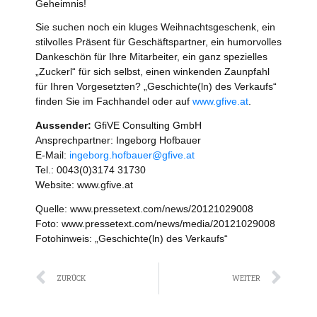
Geheimnis!
Sie suchen noch ein kluges Weihnachtsgeschenk, ein
stilvolles Präsent für Geschäftspartner, ein humorvolles
Dankeschön für Ihre Mitarbeiter, ein ganz spezielles
„Zuckerl“ für sich selbst, einen winkenden Zaunpfahl
für Ihren Vorgesetzten? „Geschichte(ln) des Verkaufs“
finden Sie im Fachhandel oder auf
www.gfive.at
.
Aussender:
GfiVE Consulting GmbH
Ansprechpartner: Ingeborg Hofbauer
E-Mail:
ingeborg.hofbauer@gfive.at
Tel.: 0043(0)3174 31730
Website: www.gfive.at
Quelle: www.pressetext.com/news/20121029008
Foto: www.pressetext.com/news/media/20121029008
Fotohinweis: „Geschichte(ln) des Verkaufs“
Zurück
Näc
ZURÜCK
WEITER