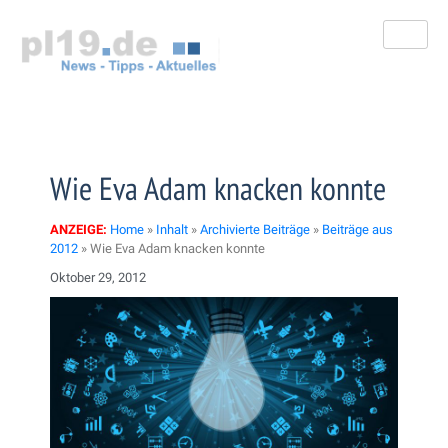
Zum
Inhalt
springen
Wie Eva Adam knacken konnte
ANZEIGE:
Home
»
Inhalt
»
Archivierte Beiträge
»
Beiträge aus
2012
»
Wie Eva Adam knacken konnte
Oktober 29, 2012