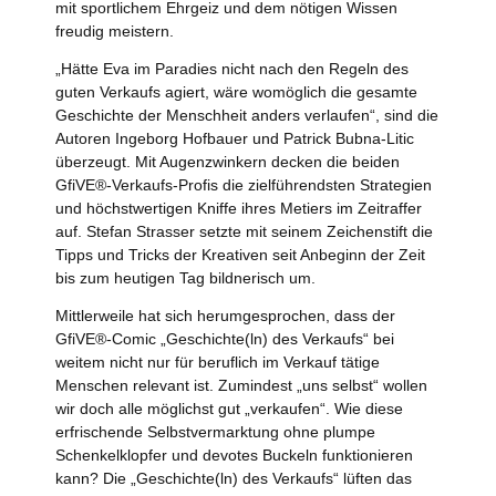
mit sportlichem Ehrgeiz und dem nötigen Wissen
freudig meistern.
„Hätte Eva im Paradies nicht nach den Regeln des
guten Verkaufs agiert, wäre womöglich die gesamte
Geschichte der Menschheit anders verlaufen“, sind die
Autoren Ingeborg Hofbauer und Patrick Bubna-Litic
überzeugt. Mit Augenzwinkern decken die beiden
GfiVE®-Verkaufs-Profis die zielführendsten Strategien
und höchstwertigen Kniffe ihres Metiers im Zeitraffer
auf. Stefan Strasser setzte mit seinem Zeichenstift die
Tipps und Tricks der Kreativen seit Anbeginn der Zeit
bis zum heutigen Tag bildnerisch um.
Mittlerweile hat sich herumgesprochen, dass der
GfiVE®-Comic „Geschichte(ln) des Verkaufs“ bei
weitem nicht nur für beruflich im Verkauf tätige
Menschen relevant ist. Zumindest „uns selbst“ wollen
wir doch alle möglichst gut „verkaufen“. Wie diese
erfrischende Selbstvermarktung ohne plumpe
Schenkelklopfer und devotes Buckeln funktionieren
kann? Die „Geschichte(ln) des Verkaufs“ lüften das