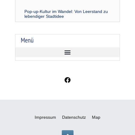
Pop-up-Kultur im Wandel: Von Leerstand zu
lebendiger Stadtidee
Menü
F
a
c
e
b
o
o
Impressum
Datenschutz
Map
k