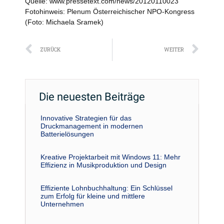
Quelle: www.pressetext.com/news/20120110023
Fotohinweis: Plenum Österreichischer NPO-Kongress
(Foto: Michaela Sramek)
Zurück
Näc
ZURÜCK
WEITER
Die neuesten Beiträge
Innovative Strategien für das
Druckmanagement in modernen
Batterielösungen
Kreative Projektarbeit mit Windows 11: Mehr
Effizienz in Musikproduktion und Design
Effiziente Lohnbuchhaltung: Ein Schlüssel
zum Erfolg für kleine und mittlere
Unternehmen