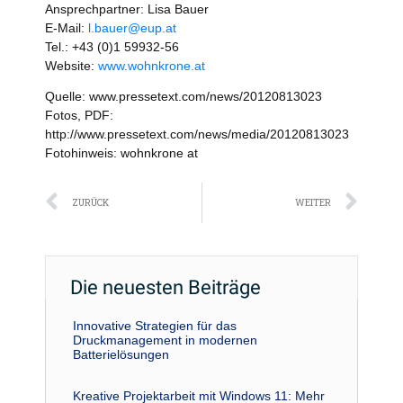
Ansprechpartner: Lisa Bauer
E-Mail:
l.bauer@eup.at
Tel.: +43 (0)1 59932-56
Website:
www.wohnkrone.at
Quelle: www.pressetext.com/news/20120813023
Fotos, PDF:
http://www.pressetext.com/news/media/20120813023
Fotohinweis: wohnkrone at
Zurück
Näc
ZURÜCK
WEITER
Die neuesten Beiträge
Innovative Strategien für das
Druckmanagement in modernen
Batterielösungen
Kreative Projektarbeit mit Windows 11: Mehr