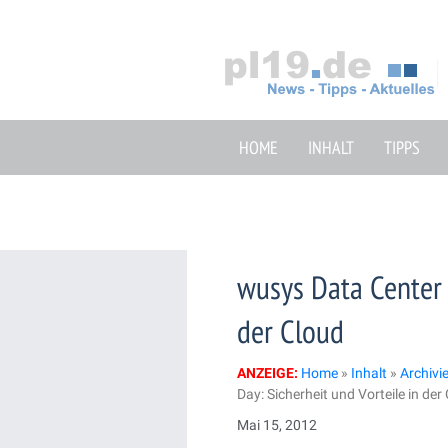
Zum
Inhalt
springen
HOME
INHALT
TIPPS
wusys Data Center 
der Cloud
ANZEIGE:
Home
»
Inhalt
»
Archivi
Day: Sicherheit und Vorteile in der
Mai 15, 2012