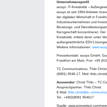
Unternehmensprofil
wusys: IT-Kreativität – Außerge
wusys ist seit 1994 Anbieter br
der digitalen Wirtschaft in Frank
Industrieunternehmen und Inve
Beratungs- und Dienstleistungsan
Kerngeschäft konzentrieren. Der 
Kreativität, mittels derer unte
außergewöhnliche EDV-Lösungen
Weitere Informationen:
www.wus
Pressekontakt: wusys GmbH, Gun
Frankfurt am Main, Fon: +49 (6
TC Communications, Thilo Christ
(8081) 9546-17, Mail: thilo.chri
Aussender:
Christ Thilo – TC C
Ansprechpartner: Thilo Christ
E-Mail:
thilo.christ@tc-communic
Tel.: +49(0)8081 954617
Quelle: www.pressetext.com/ne