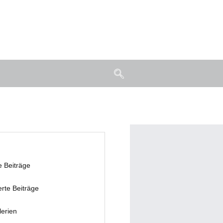
e Beiträge
erte Beiträge
lerien