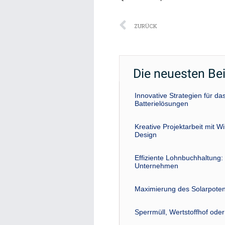
Zurück
ZURÜCK
Die neuesten Be
Innovative Strategien für 
Batterielösungen
Kreative Projektarbeit mit W
Design
Effiziente Lohnbuchhaltung: 
Unternehmen
Maximierung des Solarpoten
Sperrmüll, Wertstoffhof ode