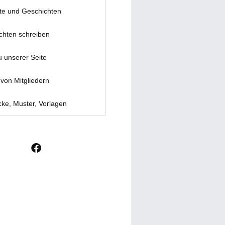
te und Geschichten
chten schreiben
u unserer Seite
von Mitgliedern
ke, Muster, Vorlagen
F
a
c
e
b
o
o
k