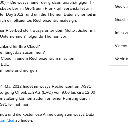
:00) – Die wusys, einer der großen unabhängigen IT-
Gedich
sbetreiber im Großraum Frankfurt, veranstaltet am
nter Day 2012 rund um die Themen Datensicherheit in
Geschi
ch ein effizientes Rechenzentrumsdesign.
 Riverbed stellt wusys unter dem Motto „Sicher mit
Infos z
hr Unternehmen“ folgende Themen vor:
Videos 
hland für Ihre Cloud?
ie hängt das zusammen?
und Cloud in einem Rechenzentrum mischen
Vordruc
d EUE
n heute und morgen
d
4. Mai 2012 findet im wusys Rechenzentrum AS71
orgung Offenbach AG (EVO) von 9.00 bis cira 12.00
eranstaltung können zudem an einer Führung durch
S71 teil nehmen.
Agenda und die kostenlose Anmeldung zum wusys Data
com/dcd
zu finden.