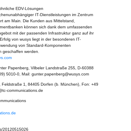
wöhnliche EDV-Lösungen
anchenunabhängiger IT-Dienstleistungen im Zentrum
furt am Main. Die Kunden aus Mittelstand,
stmentbanken können sich dank dem umfassenden
gebot mit der passenden Infrastruktur ganz auf ihr
Erfolg von wusys liegt in der besonderen IT-
r Verwendung von Standard-Komponenten
 geschaffen werden.
ys.com
ter Papenberg, Vilbeler Landstraße 255, D-60388
109) 5010-0, Mail: gunter.papenberg@wusys.com
, Feldstraße 1, 84405 Dorfen (b. München), Fon: +49
st@tc-communications.de
ommunications
ations.de
ws/20120515026