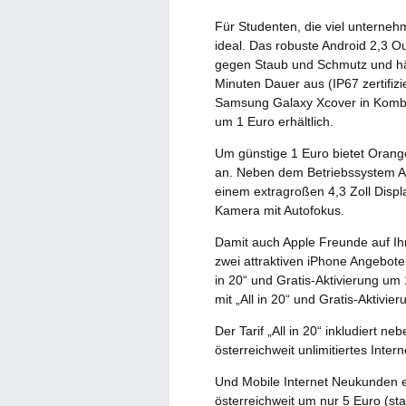
Für Studenten, die viel unterne
ideal. Das robuste Android 2,3 Ou
gegen Staub und Schmutz und hä
Minuten Dauer aus (IP67 zertifiz
Samsung Galaxy Xcover in Kombina
um 1 Euro erhältlich.
Um günstige 1 Euro bietet Orang
an. Neben dem Betriebssystem An
einem extragroßen 4,3 Zoll Disp
Kamera mit Autofokus.
Damit auch Apple Freunde auf Ih
zwei attraktiven iPhone Angebote
in 20“ und Gratis-Aktivierung um
mit „All in 20“ und Gratis-Aktivie
Der Tarif „All in 20“ inkludiert 
österreichweit unlimitiertes Inte
Und Mobile Internet Neukunden 
österreichweit um nur 5 Euro (sta