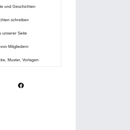
te und Geschichten
chten schreiben
u unserer Seite
von Mitgliedern
ke, Muster, Vorlagen
F
a
c
e
b
o
o
k