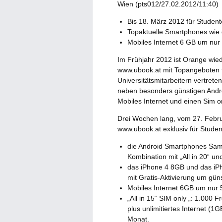
Wien (pts012/27.02.2012/11:40)
Bis 18. März 2012 für Student
Topaktuelle Smartphones wie
Mobiles Internet 6 GB um nur 
Im Frühjahr 2012 ist Orange wied
www.ubook.at mit Topangeboten 
Universitätsmitarbeitern vertret
neben besonders günstigen And
Mobiles Internet und einen Sim on
Drei Wochen lang, vom 27. Febru
www.ubook.at exklusiv für Studen
die Android Smartphones Sam
Kombination mit „All in 20“ un
das iPhone 4 8GB und das iPho
mit Gratis-Aktivierung um gün
Mobiles Internet 6GB um nur 5 
„All in 15“ SIM only „: 1.000 
plus unlimitiertes Internet (1
Monat.