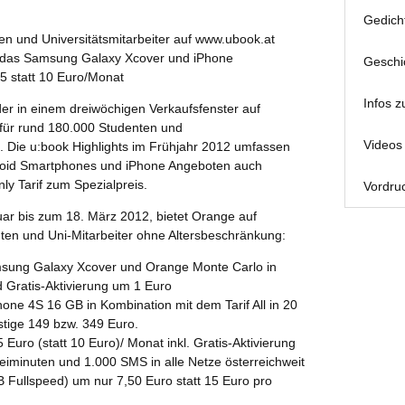
Gedich
en und Universitätsmitarbeiter auf www.ubook.at
 das Samsung Galaxy Xcover und iPhone
Geschi
5 statt 10 Euro/Monat
Infos z
er in einem dreiwöchigen Verkaufsfenster auf
für rund 180.000 Studenten und
Videos 
en. Die u:book Highlights im Frühjahr 2012 umfassen
roid Smartphones und iPhone Angeboten auch
ly Tarif zum Spezialpreis.
Vordruc
ar bis zum 18. März 2012, bietet Orange auf
ten und Uni-Mitarbeiter ohne Altersbeschränkung:
sung Galaxy Xcover und Orange Monte Carlo in
d Gratis-Aktivierung um 1 Euro
ne 4S 16 GB in Kombination mit dem Tarif All in 20
stige 149 bzw. 349 Euro.
Euro (statt 10 Euro)/ Monat inkl. Gratis-Aktivierung
Freiminuten und 1.000 SMS in alle Netze österreichweit
GB Fullspeed) um nur 7,50 Euro statt 15 Euro pro