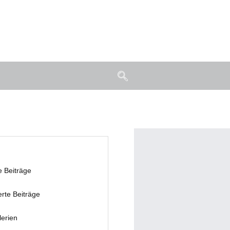
e Beiträge
erte Beiträge
lerien