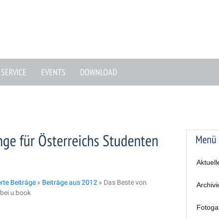
SERVICE
EVENTS
DOWNLOAD
ge für Österreichs Studenten
Menü
Aktuell
erte Beiträge
»
Beiträge aus 2012
»
Das Beste von
Archivi
bei u:book
Fotoga