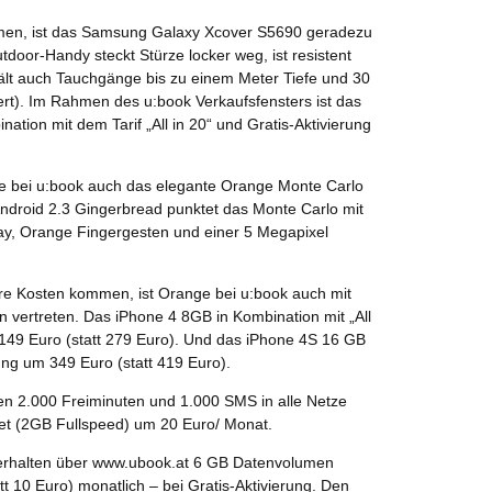
hmen, ist das Samsung Galaxy Xcover S5690 geradezu
tdoor-Handy steckt Stürze locker weg, ist resistent
lt auch Tauchgänge bis zu einem Meter Tiefe und 30
iert). Im Rahmen des u:book Verkaufsfensters ist das
tion mit dem Tarif „All in 20“ und Gratis-Aktivierung
e bei u:book auch das elegante Orange Monte Carlo
droid 2.3 Gingerbread punktet das Monte Carlo mit
lay, Orange Fingergesten und einer 5 Megapixel
re Kosten kommen, ist Orange bei u:book auch mit
n vertreten. Das iPhone 4 8GB in Kombination mit „All
 149 Euro (statt 279 Euro). Und das iPhone 4S 16 GB
rung um 349 Euro (statt 419 Euro).
neben 2.000 Freiminuten und 1.000 SMS in alle Netze
rnet (2GB Fullspeed) um 20 Euro/ Monat.
erhalten über www.ubook.at 6 GB Datenvolumen
tt 10 Euro) monatlich – bei Gratis-Aktivierung. Den