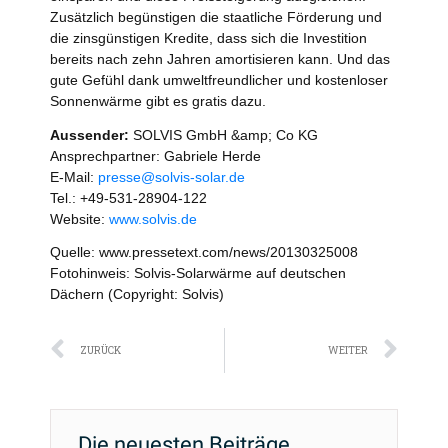
Zusätzlich begünstigen die staatliche Förderung und
die zinsgünstigen Kredite, dass sich die Investition
bereits nach zehn Jahren amortisieren kann. Und das
gute Gefühl dank umweltfreundlicher und kostenloser
Sonnenwärme gibt es gratis dazu.
Aussender:
SOLVIS GmbH &amp; Co KG
Ansprechpartner: Gabriele Herde
E-Mail:
presse@solvis-solar.de
Tel.: +49-531-28904-122
Website:
www.solvis.de
Quelle: www.pressetext.com/news/20130325008
Fotohinweis: Solvis-Solarwärme auf deutschen
Dächern (Copyright: Solvis)
Zurück
Näc
ZURÜCK
WEITER
Die neuesten Beiträge