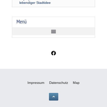
lebendiger Stadtidee
Menü
F
a
c
e
b
o
o
Impressum
Datenschutz
Map
k