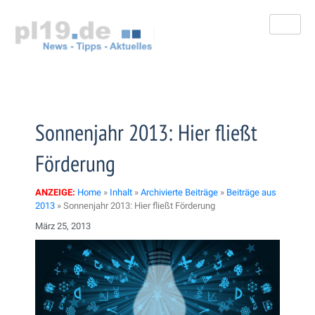
Zum
Inhalt
springen
Sonnenjahr 2013: Hier fließt
Förderung
ANZEIGE:
Home
»
Inhalt
»
Archivierte Beiträge
»
Beiträge aus
2013
»
Sonnenjahr 2013: Hier fließt Förderung
März 25, 2013