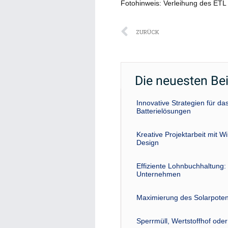
Fotohinweis: Verleihung des ETL 
Zurück
ZURÜCK
Die neuesten Be
Innovative Strategien für 
Batterielösungen
Kreative Projektarbeit mit W
Design
Effiziente Lohnbuchhaltung: 
Unternehmen
Maximierung des Solarpoten
Sperrmüll, Wertstoffhof ode