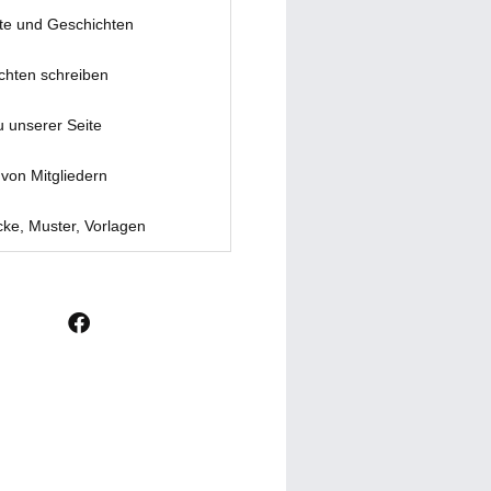
te und Geschichten
chten schreiben
u unserer Seite
von Mitgliedern
ke, Muster, Vorlagen
F
a
c
e
b
o
o
k