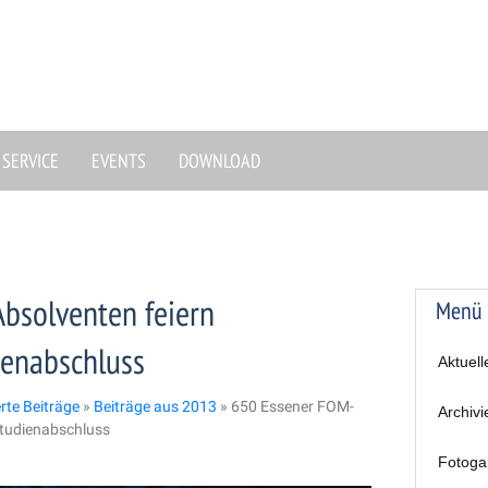
SERVICE
EVENTS
DOWNLOAD
bsolventen feiern
Menü
ienabschluss
Aktuell
erte Beiträge
»
Beiträge aus 2013
»
650 Essener FOM-
Archivi
Studienabschluss
Fotoga