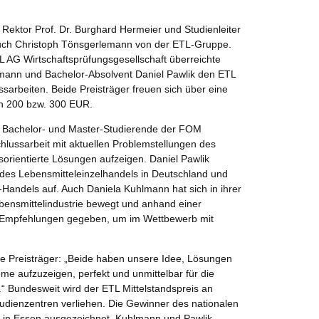
Rektor Prof. Dr. Burghard Hermeier und Studienleiter
auch Christoph Tönsgerlemann von der ETL-Gruppe.
L AG Wirtschaftsprüfungsgesellschaft überreichte
mann und Bachelor-Absolvent Daniel Pawlik den ETL
ussarbeiten. Beide Preisträger freuen sich über eine
n 200 bzw. 300 EUR.
an Bachelor- und Master-Studierende der FOM
chlussarbeit mit aktuellen Problemstellungen des
sorientierte Lösungen aufzeigen. Daniel Pawlik
t des Lebensmitteleinzelhandels in Deutschland und
e-Handels auf. Auch Daniela Kuhlmann hat sich in ihrer
bensmittelindustrie bewegt und anhand einer
Empfehlungen gegeben, um im Wettbewerb mit
e Preisträger: „Beide haben unsere Idee, Lösungen
eme aufzuzeigen, perfekt und unmittelbar für die
 Bundesweit wird der ETL Mittelstandspreis an
dienzentren verliehen. Die Gewinner des nationalen
 in Essen ausgezeichnet. Kuhlmann und Pawlik