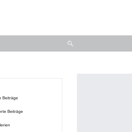
e Beiträge
erte Beiträge
lerien