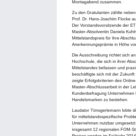
Montagabend zusammen.
Zu den Gratulanten zählte neben 
Prof. Dr. Hans-Joachim Flocke 
Der Vorstandsvorsitzende der ET
Master-Absolventin Daniela Kuhl
Mittelstandspreis für ihre Abschl
Anerkennungsprämie in Höhe vo
Die Ausschreibung richtet sich 
Hochschule, die sich in ihrer Abs
Mittelstandes befassen und praxi
beschäftigte sich mit der Zukunf
zeigte Erfolgskriterien des Onlin
Master-Abschlussarbeit in der Le
Kundenbefragung Unternehmen 
Handelsmarken zu bestehen.
Laudator Tönsgerlemann lobte di
für mittelstandsspezifische Probl
Unternehmen nutzbar umgesetzt.“
insgesamt 12 regionalen FOM-Stu
Preises werden im Frühjahr 2014