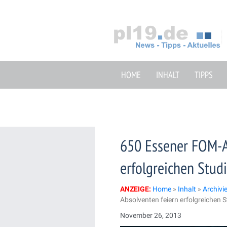
Zum
Inhalt
springen
HOME
INHALT
TIPPS
650 Essener FOM-A
erfolgreichen Stud
ANZEIGE:
Home
»
Inhalt
»
Archivi
Absolventen feiern erfolgreichen 
November 26, 2013