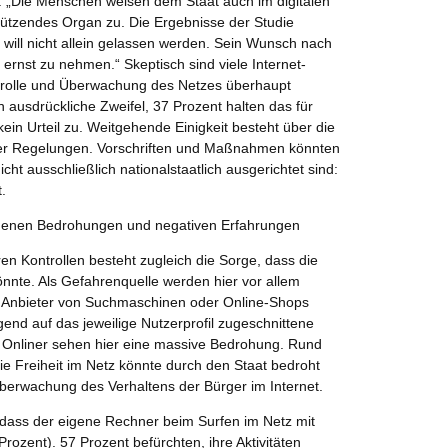
: „Die Menschen weisen dem Staat auch im digitalen
ützendes Organ zu. Die Ergebnisse der Studie
 will nicht allein gelassen werden. Sein Wunsch nach
t ernst zu nehmen.“ Skeptisch sind viele Internet-
ntrolle und Überwachung des Netzes überhaupt
rn ausdrückliche Zweifel, 37 Prozent halten das für
kein Urteil zu. Weitgehende Einigkeit besteht über die
der Regelungen. Vorschriften und Maßnahmen könnten
icht ausschließlich nationalstaatlich ausgerichtet sind:
.
denen Bedrohungen und negativen Erfahrungen
 Kontrollen besteht zugleich die Sorge, dass die
önnte. Als Gefahrenquelle werden hier vor allem
 Anbieter von Suchmaschinen oder Online-Shops
gend auf das jeweilige Nutzerprofil zugeschnittene
er Onliner sehen hier eine massive Bedrohung. Rund
ie Freiheit im Netz könnte durch den Staat bedroht
Überwachung des Verhaltens der Bürger im Internet.
 dass der eigene Rechner beim Surfen im Netz mit
Prozent). 57 Prozent befürchten, ihre Aktivitäten