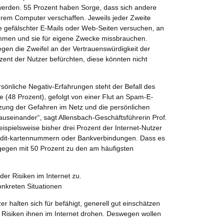
 werden. 55 Prozent haben Sorge, dass sich andere
rem Computer verschaffen. Jeweils jeder Zweite
lfe gefälschter E-Mails oder Web-Seiten versuchen, an
ommen und sie für eigene Zwecke missbrauchen.
egen die Zweifel an der Vertrauenswürdigkeit der
zent der Nutzer befürchten, diese könnten nicht
ersönliche Negativ-Erfahrungen steht der Befall des
e (48 Prozent), gefolgt von einer Flut an Spam-E-
tzung der Gefahren im Netz und die persönlichen
 auseinander“, sagt Allensbach-Geschäftsführerin Prof.
ispielsweise bisher drei Prozent der Internet-Nutzer
edit-kartennummern oder Bankverbindungen. Dass es
egen mit 50 Prozent zu den am häufigsten
der Risiken im Internet zu.
onkreten Situationen
zer halten sich für befähigt, generell gut einschätzen
Risiken ihnen im Internet drohen. Deswegen wollen