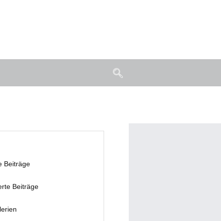
e Beiträge
erte Beiträge
lerien