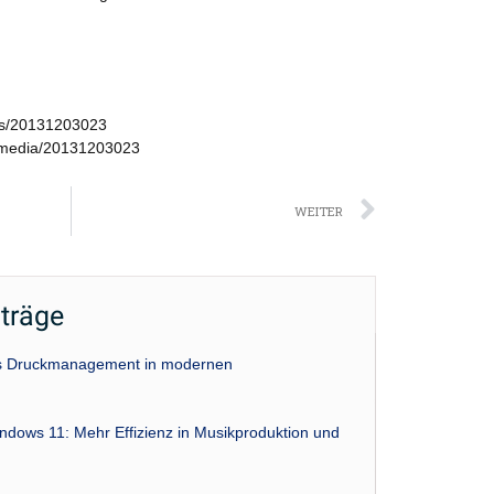
ws/20131203023
/media/20131203023
Nächst
WEITER
iträge
das Druckmanagement in modernen
indows 11: Mehr Effizienz in Musikproduktion und