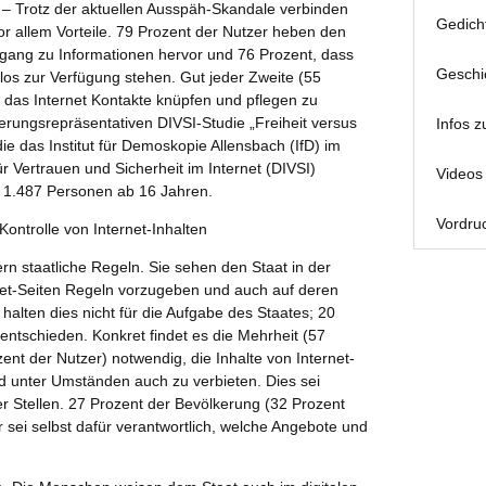
 – Trotz der aktuellen Ausspäh-Skandale verbinden
Gedich
r allem Vorteile. 79 Prozent der Nutzer heben den
ang zu Informationen hervor und 76 Prozent, dass
Geschi
los zur Verfügung stehen. Gut jeder Zweite (55
 das Internet Kontakte knüpfen und pflegen zu
rungsrepräsentativen DIVSI-Studie „Freiheit versus
Infos z
die das Institut für Demoskopie Allensbach (IfD) im
ür Vertrauen und Sicherheit im Internet (DIVSI)
Videos 
n 1.487 Personen ab 16 Jahren.
Vordruc
ontrolle von Internet-Inhalten
rn staatliche Regeln. Sie sehen den Staat in der
ernet-Seiten Regeln vorzugeben und auch auf deren
halten dies nicht für die Aufgabe des Staates; 20
nentschieden. Konkret findet es die Mehrheit (57
ent der Nutzer) notwendig, die Inhalte von Internet-
und unter Umständen auch zu verbieten. Dies sei
r Stellen. 27 Prozent der Bevölkerung (32 Prozent
r sei selbst dafür verantwortlich, welche Angebote und