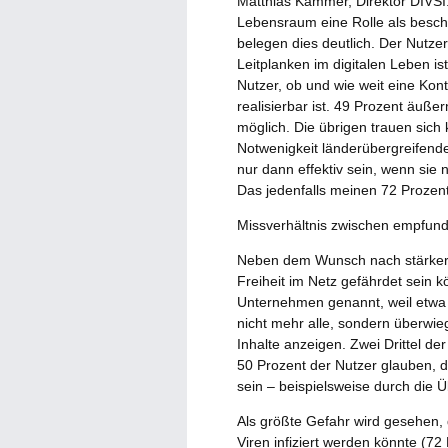
Matthias Kammer, Direktor DIVSI
Lebensraum eine Rolle als besch
belegen dies deutlich. Der Nutzer
Leitplanken im digitalen Leben is
Nutzer, ob und wie weit eine Ko
realisierbar ist. 49 Prozent äuße
möglich. Die übrigen trauen sich 
Notwenigkeit länderübergreifen
nur dann effektiv sein, wenn sie n
Das jedenfalls meinen 72 Prozent
Missverhältnis zwischen empfun
Neben dem Wunsch nach stärkeren
Freiheit im Netz gefährdet sein k
Unternehmen genannt, weil etwa
nicht mehr alle, sondern überwie
Inhalte anzeigen. Zwei Drittel d
50 Prozent der Nutzer glauben, d
sein – beispielsweise durch die 
Als größte Gefahr wird gesehen,
Viren infiziert werden könnte (72 