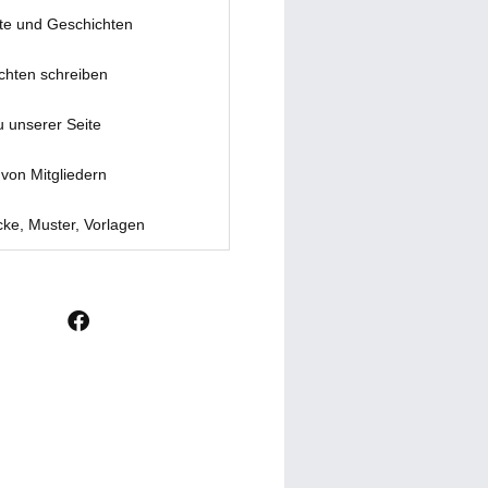
te und Geschichten
chten schreiben
u unserer Seite
von Mitgliedern
ke, Muster, Vorlagen
F
a
c
e
b
o
o
k