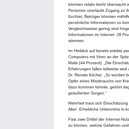
könnten relativ leicht überwacht
Personen unerlaubt Zugang zu ih
fürchtet, Betrüger könnten mithi
persönliche Informationen zu k
Vergleichsweise gering sind hing
Informationen im Internet. 28 Pro
stimmen.
Im Hinblick auf bereits erlebte p
Computers mit Viren an der Spitz
Mails (44 Prozent). „Die Einschä
Erfahrungen fallen teilweise weit
Dr. Renate Köcher. „So wurden be
Opfer eines Missbrauchs von Kr
dazu kommen könnte, gehört dag
geäußerten Sorgen.“
Mehrheit traut sich Einschätzung 
Aber: Erhebliche Unkenntnis in k
Fast zwei Drittel der Internet-Nut
zu können, welche Gefahren und 