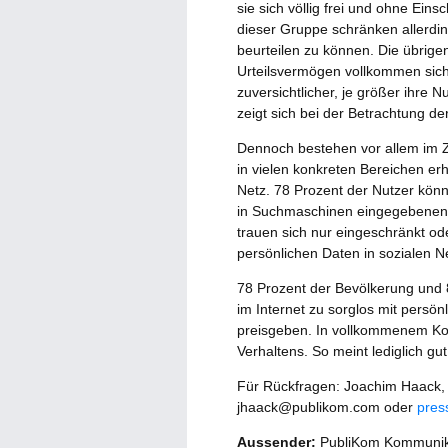
sie sich völlig frei und ohne Ei
dieser Gruppe schränken allerdin
beurteilen zu können. Die übrige
Urteilsvermögen vollkommen sich
zuversichtlicher, je größer ihre 
zeigt sich bei der Betrachtung d
Dennoch bestehen vor allem im
in vielen konkreten Bereichen erh
Netz. 78 Prozent der Nutzer könn
in Suchmaschinen eingegebenen 
trauen sich nur eingeschränkt ode
persönlichen Daten in sozialen 
78 Prozent der Bevölkerung und 
im Internet zu sorglos mit persö
preisgeben. In vollkommenem Kon
Verhaltens. So meint lediglich gut
Für Rückfragen: Joachim Haack, c
jhaack@publikom.com oder
pres
Aussender:
PubliKom Kommunik