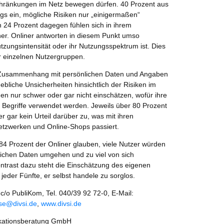
nschränkungen im Netz bewegen dürfen. 40 Prozent aus
gs ein, mögliche Risiken nur „einigermaßen“
n 24 Prozent dagegen fühlen sich in ihrem
er. Onliner antworten in diesem Punkt umso
Nutzungsintensität oder ihr Nutzungsspektrum ist. Dies
er einzelnen Nutzergruppen.
 Zusammenhang mit persönlichen Daten und Angaben
ebliche Unsicherheiten hinsichtlich der Risiken im
en nur schwer oder gar nicht einschätzen, wofür ihre
Begriffe verwendet werden. Jeweils über 80 Prozent
r gar kein Urteil darüber zu, was mit ihren
Netzwerken und Online-Shops passiert.
84 Prozent der Onliner glauben, viele Nutzer würden
nlichen Daten umgehen und zu viel von sich
trast dazu steht die Einschätzung des eigenen
 jeder Fünfte, er selbst handele zu sorglos.
/o PubliKom, Tel. 040/39 92 72-0, E-Mail:
se@divsi.de
,
www.divsi.de
ationsberatung GmbH