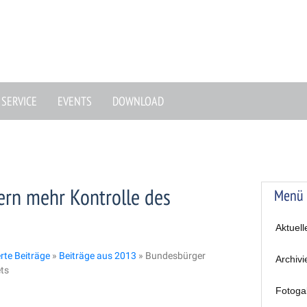
SERVICE
EVENTS
DOWNLOAD
ern mehr Kontrolle des
Menü
Aktuell
erte Beiträge
»
Beiträge aus 2013
»
Bundesbürger
Archivi
ets
Fotoga