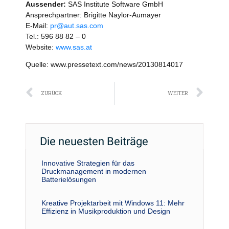
Aussender:
SAS Institute Software GmbH
Ansprechpartner: Brigitte Naylor-Aumayer
E-Mail:
pr@aut.sas.com
Tel.: 596 88 82 – 0
Website:
www.sas.at
Quelle: www.pressetext.com/news/20130814017
Zurück
Näc
ZURÜCK
WEITER
Die neuesten Beiträge
Innovative Strategien für das
Druckmanagement in modernen
Batterielösungen
Kreative Projektarbeit mit Windows 11: Mehr
Effizienz in Musikproduktion und Design