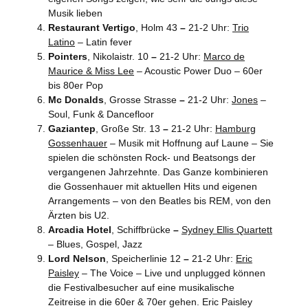
Musik lieben
Restaurant Vertigo
, Holm 43
–
21-2 Uhr:
Trio
Latino
– Latin fever
Pointers
, Nikolaistr. 10
–
21-2 Uhr:
Marco de
Maurice & Miss Lee
– Acoustic Power Duo – 60er
bis 80er Pop
Mc Donalds
, Grosse Strasse
–
21-2 Uhr:
Jones
–
Soul, Funk & Dancefloor
Gaziantep
, Große Str. 13
–
21-2 Uhr:
Hamburg
Gossenhauer
– Musik mit Hoffnung auf Laune – Sie
spielen die schönsten Rock- und Beatsongs der
vergangenen Jahrzehnte. Das Ganze kombinieren
die Gossenhauer mit aktuellen Hits und eigenen
Arrangements – von den Beatles bis REM, von den
Ärzten bis U2.
Arcadia Hotel
, Schiffbrücke
–
Sydney Ellis Quartett
– Blues, Gospel, Jazz
Lord Nelson
, Speicherlinie 12
–
21-2 Uhr:
Eric
Paisley
– The Voice – Live und unplugged können
die Festivalbesucher auf eine musikalische
Zeitreise in die 60er & 70er gehen. Eric Paisley