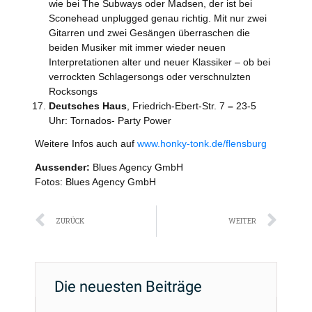
wie bei The Subways oder Madsen, der ist bei
Sconehead unplugged genau richtig. Mit nur zwei
Gitarren und zwei Gesängen überraschen die
beiden Musiker mit immer wieder neuen
Interpretationen alter und neuer Klassiker – ob bei
verrockten Schlagersongs oder verschnulzten
Rocksongs
Deutsches Haus
, Friedrich-Ebert-Str. 7
–
23-5
Uhr: Tornados- Party Power
Weitere Infos auch auf
www.honky-tonk.de/flensburg
Aussender:
Blues Agency GmbH
Fotos: Blues Agency GmbH
Zurück
Näc
ZURÜCK
WEITER
Die neuesten Beiträge