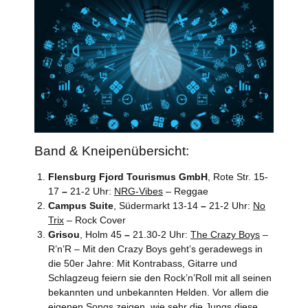
Band & Kneipenübersicht:
Flensburg Fjord Tourismus GmbH
, Rote Str. 15-
17
–
21-2 Uhr:
NRG-Vibes
– Reggae
Campus Suite
, Südermarkt 13-14
–
21-2 Uhr:
No
Trix
– Rock Cover
Grisou
, Holm 45
–
21.30-2 Uhr:
The Crazy Boys
–
R’n’R – Mit den Crazy Boys geht’s geradewegs in
die 50er Jahre: Mit Kontrabass, Gitarre und
Schlagzeug feiern sie den Rock’n’Roll mit all seinen
bekannten und unbekannten Helden. Vor allem die
eigenen Songs zeigen, wie sehr die Jungs diese