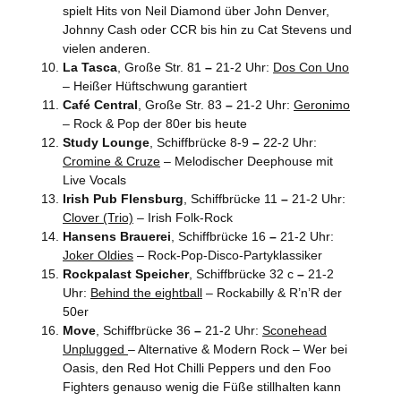
spielt Hits von Neil Diamond über John Denver,
Johnny Cash oder CCR bis hin zu Cat Stevens und
vielen anderen.
La Tasca
, Große Str. 81
–
21-2 Uhr:
Dos Con Uno
– Heißer Hüftschwung garantiert
Café Central
, Große Str. 83
–
21-2 Uhr:
Geronimo
– Rock & Pop der 80er bis heute
Study Lounge
, Schiffbrücke 8-9
–
22-2 Uhr:
Cromine & Cruze
– Melodischer Deephouse mit
Live Vocals
Irish Pub Flensburg
, Schiffbrücke 11
–
21-2 Uhr:
Clover (Trio)
– Irish Folk-Rock
Hansens Brauerei
, Schiffbrücke 16
–
21-2 Uhr:
Joker Oldies
– Rock-Pop-Disco-Partyklassiker
Rockpalast Speicher
, Schiffbrücke 32 c
–
21-2
Uhr:
Behind the eightball
– Rockabilly & R’n’R der
50er
Move
, Schiffbrücke 36
–
21-2 Uhr:
Sconehead
Unplugged
– Alternative & Modern Rock – Wer bei
Oasis, den Red Hot Chilli Peppers und den Foo
Fighters genauso wenig die Füße stillhalten kann