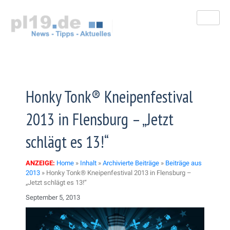
Zum
Inhalt
springen
Honky Tonk® Kneipenfestival
2013 in Flensburg – „Jetzt
schlägt es 13!“
ANZEIGE:
Home
»
Inhalt
»
Archivierte Beiträge
»
Beiträge aus
2013
»
Honky Tonk® Kneipenfestival 2013 in Flensburg –
„Jetzt schlägt es 13!“
September 5, 2013