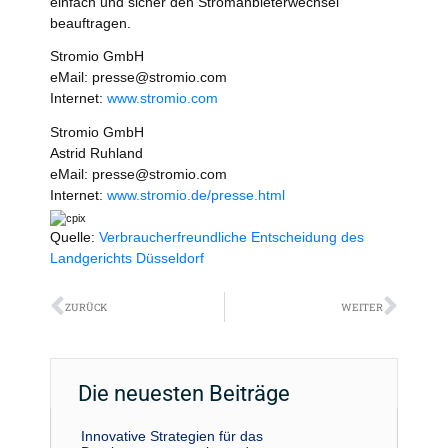
einfach und sicher den Stromanbieterwechsel
beauftragen.
Stromio GmbH
eMail: presse@stromio.com
Internet:
www.stromio.com
Stromio GmbH
Astrid Ruhland
eMail: presse@stromio.com
Internet:
www.stromio.de/presse.html
Quelle:
Verbraucherfreundliche Entscheidung des
Landgerichts Düsseldorf
Zurück
Näch
ZURÜCK
WEITER
Die neuesten Beiträge
Innovative Strategien für das