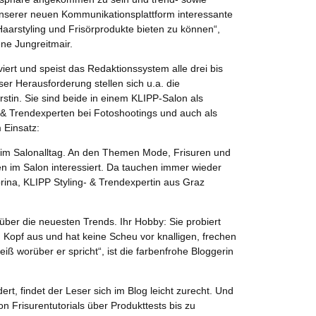
erer neuen Kommunikationsplattform interessante
Haarstyling und Frisörprodukte bieten zu können“,
ene Jungreitmair.
iert und speist das Redaktionssystem alle drei bis
ser Herausforderung stellen sich u.a. die
tin. Sie sind beide in einem KLIPP-Salon als
g- & Trendexperten bei Fotoshootings und auch als
 Einsatz:
r im Salonalltag. An den Themen Mode, Frisuren und
n im Salon interessiert. Da tauchen immer wieder
ina, KLIPP Styling- & Trendexpertin aus Graz
 über die neuesten Trends. Ihr Hobby: Sie probiert
Kopf aus und hat keine Scheu vor knalligen, frechen
iß worüber er spricht“, ist die farbenfrohe Bloggerin
ert, findet der Leser sich im Blog leicht zurecht. Und
on Frisurentutorials über Produkttests bis zu