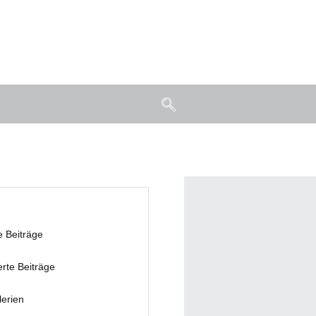
e Beiträge
erte Beiträge
lerien