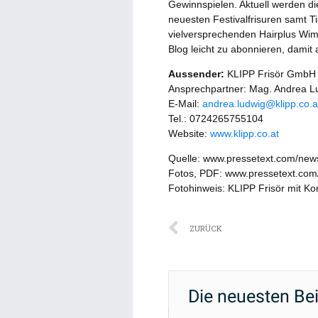
Gewinnspielen. Aktuell werden d
neuesten Festivalfrisuren samt T
vielversprechenden Hairplus Wim
Blog leicht zu abonnieren, damit a
Aussender:
KLIPP Frisör GmbH
Ansprechpartner: Mag. Andrea L
E-Mail:
andrea.ludwig@klipp.co.a
Tel.: 0724265755104
Website:
www.klipp.co.at
Quelle: www.pressetext.com/ne
Fotos, PDF: www.pressetext.co
Fotohinweis: KLIPP Frisör mit K
Zurück
ZURÜCK
Die neuesten Be