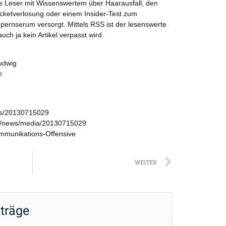
ie Leser mit Wissenswertem über Haarausfall, den
icketverlosung oder einem Insider-Test zum
pernserum versorgt. Mittels RSS ist der lesenswerte
uch ja kein Artikel verpasst wird.
udwig
t
ws/20130715029
m/news/media/20130715029
ommunikations-Offensive
Nächst
WEITER
iträge