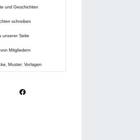
te und Geschichten
chten schreiben
u unserer Seite
von Mitgliedern
ke, Muster, Vorlagen
F
a
c
e
b
o
o
k