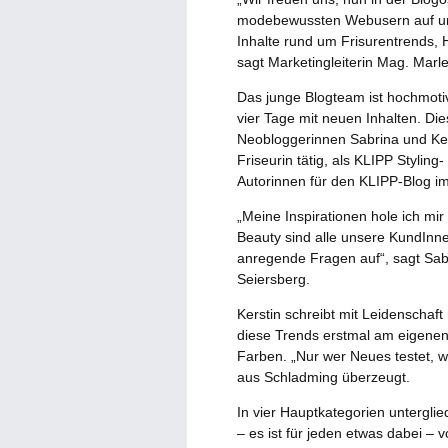
modebewussten Webusern auf uns
Inhalte rund um Frisurentrends, 
sagt Marketingleiterin Mag. Marl
Das junge Blogteam ist hochmotiv
vier Tage mit neuen Inhalten. Die
Neobloggerinnen Sabrina und Kers
Friseurin tätig, als KLIPP Stylin
Autorinnen für den KLIPP-Blog im
„Meine Inspirationen hole ich mi
Beauty sind alle unsere KundInne
anregende Fragen auf“, sagt Sabr
Seiersberg.
Kerstin schreibt mit Leidenschaft
diese Trends erstmal am eigenen 
Farben. „Nur wer Neues testet, we
aus Schladming überzeugt.
In vier Hauptkategorien unterglied
– es ist für jeden etwas dabei – v