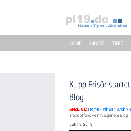
Zum
Inhalt
springen
HOME
INHALT
TIPPS
Klipp Frisör start
Blog
ANZEIGE:
Home
»
Inhalt
»
Archivi
Trendoffensive mit eigenem Blog
Juli 15, 2013